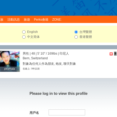
家族
活動訊息
旅遊
Perks會籍
ZONE:
English
台灣繁體
中文简体
香港繁體
男性 | 48 |
5' 10"
/
169lbs
| 印尼人
Bern, Switzerland
對象為任何人作為朋友, 炮友, 聊天對象
pkumala
pkumala
在線上: 9年以前
Please log in to view this profile
用戶名