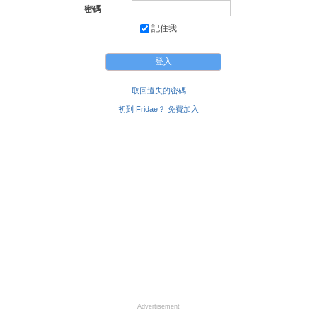
密碼
記住我
取回遺失的密碼
初到 Fridae？ 免費加入
Advertisement