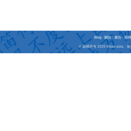
Blog
-
關於
-
廣告
-
招
© 版權所有 2026 fridae.a