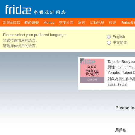
新聞&特寫
時尚娛樂
Money
交友社區
家族
活動訊息
旅遊
Perks會
Please select your preferred language.
English
請選擇你慣用的語言。
中文简体
请选择你惯用的语言。
Taipei's Bodybui
男性 | 57 |
5' 7"
/
Yonghe, Taipei 
對象為男生作為朋
pscole
pscole
在線上: 3年以前
Please lo
用戶名