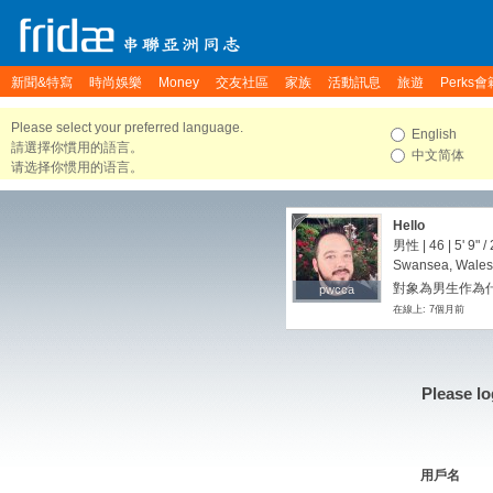
新聞&特寫
時尚娛樂
Money
交友社區
家族
活動訊息
旅遊
Perks會
Please select your preferred language.
English
請選擇你慣用的語言。
中文简体
请选择你惯用的语言。
Hello
男性 | 46 |
5' 9"
/
Swansea, Wales
對象為男生作為
pwcca
pwcca
在線上: 7個月前
Please lo
用戶名