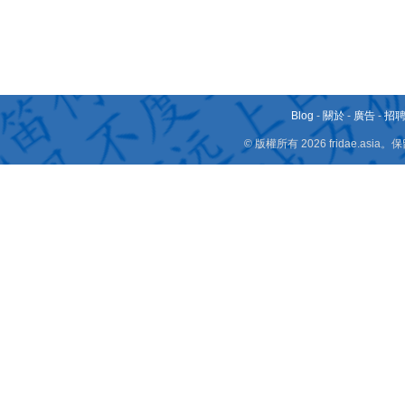
Blog
-
關於
-
廣告
-
招
© 版權所有 2026 fridae.a