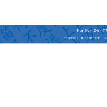
Blog
-
關於
-
廣告
-
招
© 版權所有 2026 fridae.a