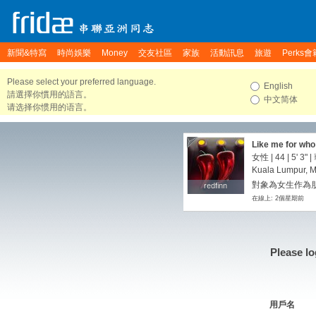
新聞&特寫
時尚娛樂
Money
交友社區
家族
活動訊息
旅遊
Perks會
Please select your preferred language.
English
請選擇你慣用的語言。
中文简体
请选择你惯用的语言。
Like me for who
女性 | 44 |
5' 3"
|
Kuala Lumpur, M
對象為女生作為朋
redfinn
redfinn
在線上: 2個星期前
Please lo
用戶名