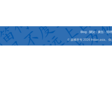
Blog
-
關於
-
廣告
-
招
© 版權所有 2026 fridae.a