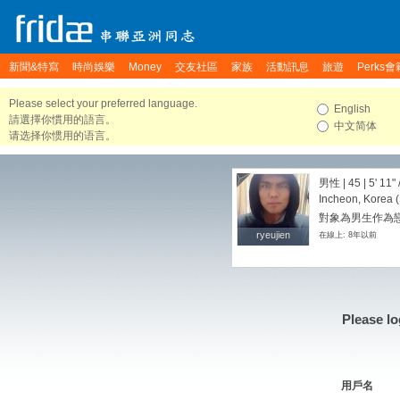
新聞&特寫
時尚娛樂
Money
交友社區
家族
活動訊息
旅遊
Perks會
Please select your preferred language.
English
請選擇你慣用的語言。
中文简体
请选择你惯用的语言。
男性 | 45 |
5' 11"
Incheon, Korea 
對象為男生作為
ryeujien
ryeujien
在線上: 8年以前
Please lo
用戶名