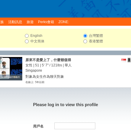
家族
活動訊息
旅遊
Perks會籍
ZONE:
English
台灣繁體
中文简体
香港繁體
原來不是愛上了，什麼都值得
女性 | 51 |
5' 7"
/
121lbs
| 華人
Singapore
對象為女生作為聊天對象
samsamsam
samsamsam
在線上: 5年以前
Please log in to view this profile
用戶名