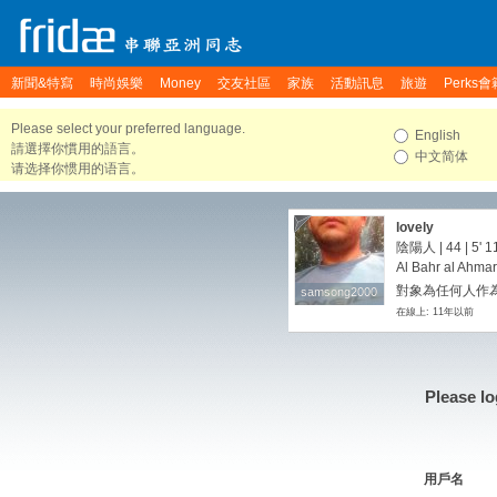
新聞&特寫
時尚娛樂
Money
交友社區
家族
活動訊息
旅遊
Perks會
Please select your preferred language.
English
請選擇你慣用的語言。
中文简体
请选择你惯用的语言。
lovely
陰陽人 | 44 |
5' 1
Al Bahr al Ahmar
對象為任何人作為
samsong2000
samsong2000
在線上: 11年以前
Please lo
用戶名