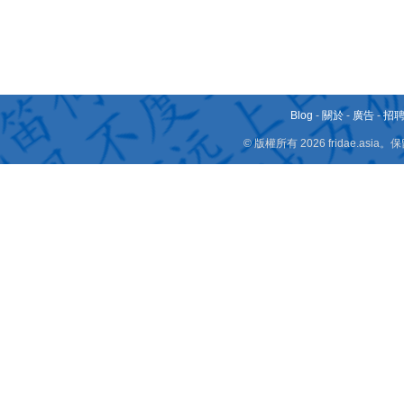
Blog
-
關於
-
廣告
-
招
© 版權所有 2026 fridae.a