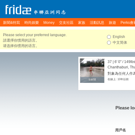
新聞&特寫
時尚娛樂
Money
交友社區
家族
活動訊息
旅遊
Perks會
Please select your preferred language.
English
請選擇你慣用的語言。
中文简体
请选择你惯用的语言。
37 |
6' 0"
/
149lb
Chanthaburi, Th
對象為任何人作為
sartit
sartit
在線上: 10年以前
Please lo
用戶名