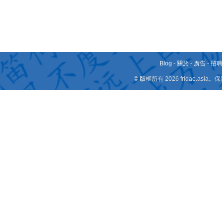
Blog
-
關於
-
廣告
-
招
© 版權所有 2026 fridae.a