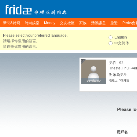
新聞&特寫
時尚娛樂
Money
交友社區
家族
活動訊息
旅遊
Perks會
Please select your preferred language.
English
請選擇你慣用的語言。
中文简体
请选择你惯用的语言。
男性 | 62
Trieste, Friuli-Ve
對象為男生
sevdalino
sevdalino
在線上: 5個月前
Please lo
用戶名