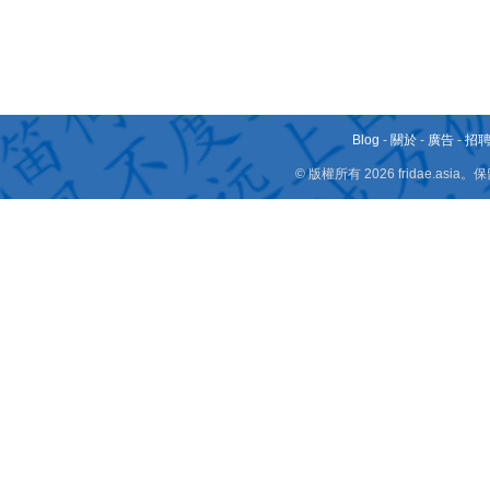
Blog
-
關於
-
廣告
-
招
© 版權所有 2026 fridae.a