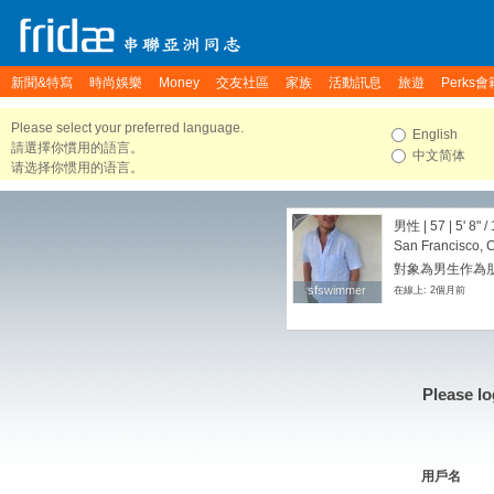
新聞&特寫
時尚娛樂
Money
交友社區
家族
活動訊息
旅遊
Perks會
Please select your preferred language.
English
請選擇你慣用的語言。
中文简体
请选择你惯用的语言。
男性 | 57 |
5' 8"
/
San Francisco, C
對象為男生作為朋友
sfswimmer
sfswimmer
在線上: 2個月前
Please lo
用戶名