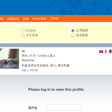
家族
活動訊息
旅遊
Perks會籍
ZONE:
English
台灣繁體
中文简体
香港繁體
Hi
男性 |
5' 9"
/
143lbs
| 黑人
Myanmar
對象為男生作為朋友, 戀人, 聊天對象
shawnduo
shawnduo
在線上: 6年以前
Please log in to view this profile
用戶名