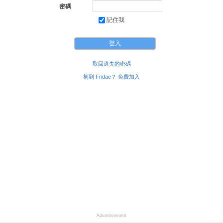
密碼
記住我
取回遺失的密碼
初到 Fridae？ 免費加入
Advertisement