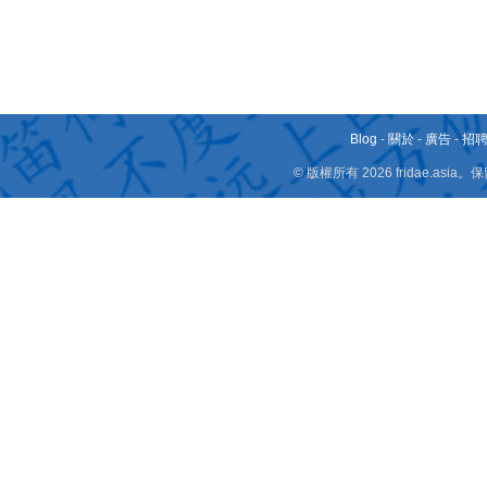
Blog
-
關於
-
廣告
-
招
© 版權所有 2026 fridae.a