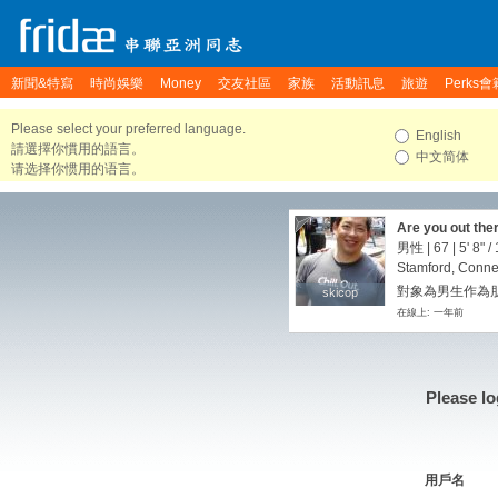
新聞&特寫
時尚娛樂
Money
交友社區
家族
活動訊息
旅遊
Perks會
Please select your preferred language.
English
請選擇你慣用的語言。
中文简体
请选择你惯用的语言。
Are you out the
男性 | 67 |
5' 8"
/
Stamford, Connec
對象為男生作為朋友
skicop
skicop
在線上: 一年前
Please lo
用戶名