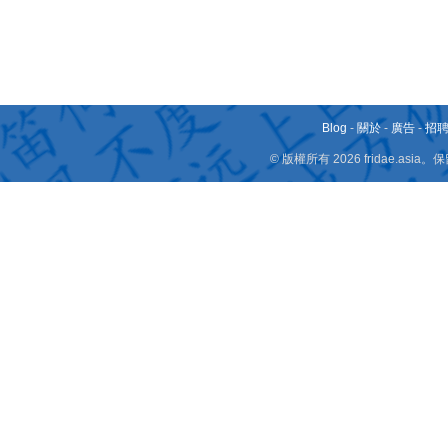
Blog
-
關於
-
廣告
-
招
© 版權所有 2026 fridae.a