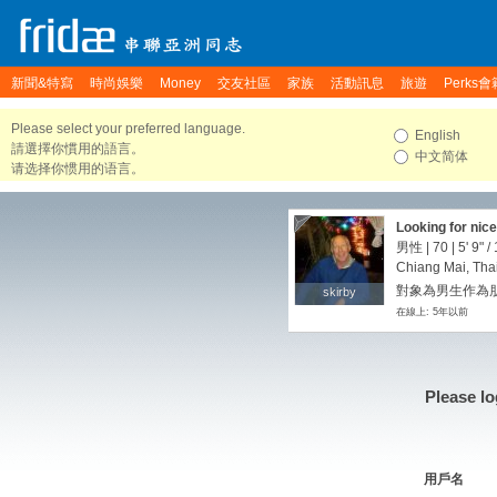
新聞&特寫
時尚娛樂
Money
交友社區
家族
活動訊息
旅遊
Perks會
Please select your preferred language.
English
請選擇你慣用的語言。
中文简体
请选择你惯用的语言。
Looking for nice
男性 | 70 |
5' 9"
/
Chiang Mai, Tha
對象為男生作為朋友
skirby
skirby
在線上: 5年以前
Please lo
用戶名