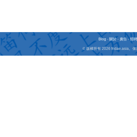
Blog
-
關於
-
廣告
-
招
© 版權所有 2026 fridae.a