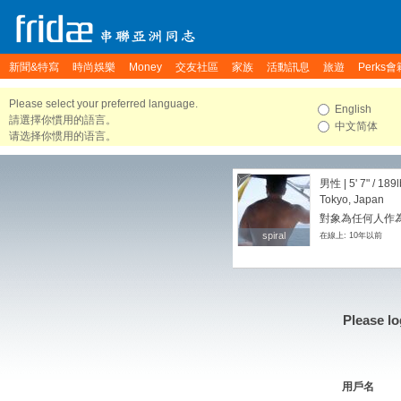
新聞&特寫
時尚娛樂
Money
交友社區
家族
活動訊息
旅遊
Perks會
Please select your preferred language.
English
請選擇你慣用的語言。
中文简体
请选择你惯用的语言。
男性 |
5' 7"
/
189l
Tokyo, Japan
對象為任何人作
spiral
spiral
在線上: 10年以前
Please lo
用戶名