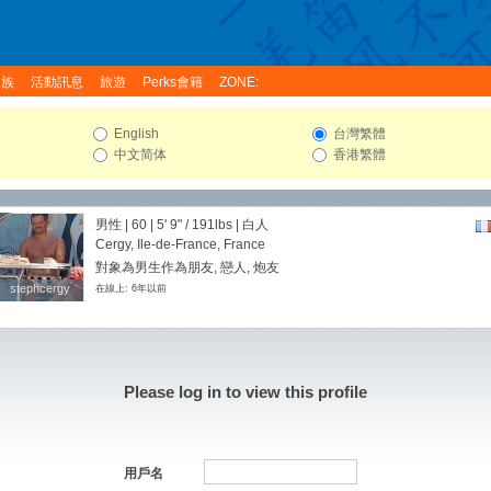
家族
活動訊息
旅遊
Perks會籍
ZONE:
English
台灣繁體
中文简体
香港繁體
男性 | 60 |
5' 9"
/
191lbs
| 白人
Cergy, Ile-de-France, France
對象為男生作為朋友, 戀人, 炮友
stephcergy
stephcergy
在線上: 6年以前
Please log in to view this profile
用戶名