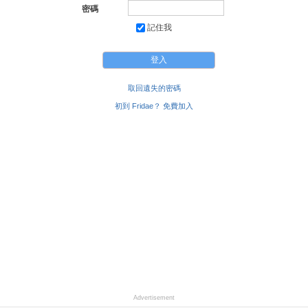
密碼
記住我
取回遺失的密碼
初到 Fridae？ 免費加入
Advertisement