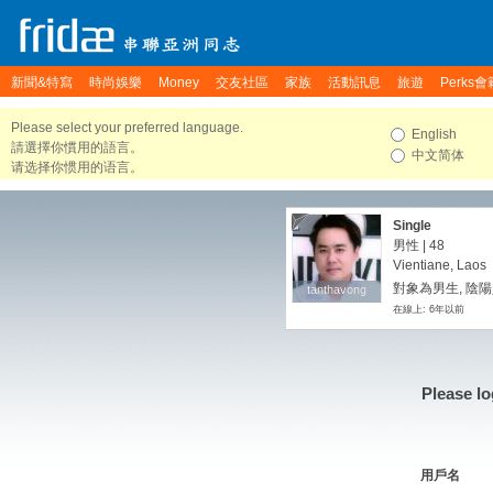
新聞&特寫
時尚娛樂
Money
交友社區
家族
活動訊息
旅遊
Perks會
Please select your preferred language.
English
請選擇你慣用的語言。
中文简体
请选择你惯用的语言。
Single
男性 | 48
Vientiane, Laos
對象為男生, 陰
tanthavong
tanthavong
在線上: 6年以前
Please lo
用戶名