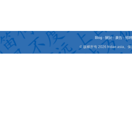
Blog
-
關於
-
廣告
-
招
© 版權所有 2026 fridae.a