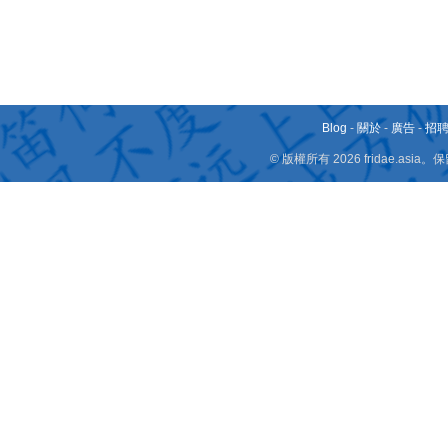
Blog
-
關於
-
廣告
-
招
© 版權所有 2026 fridae.a