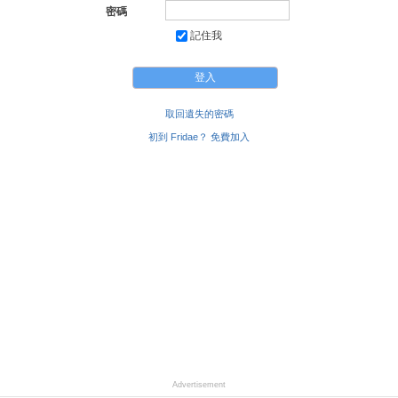
密碼
記住我
取回遺失的密碼
初到 Fridae？ 免費加入
Advertisement