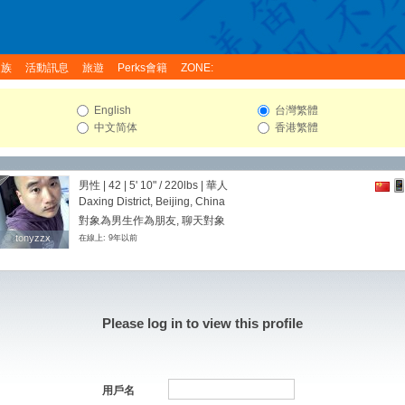
家族
活動訊息
旅遊
Perks會籍
ZONE:
English
台灣繁體
中文简体
香港繁體
男性 | 42 |
5' 10"
/
220lbs
| 華人
Daxing District, Beijing, China
對象為男生作為朋友, 聊天對象
tonyzzx
tonyzzx
在線上: 9年以前
Please log in to view this profile
用戶名