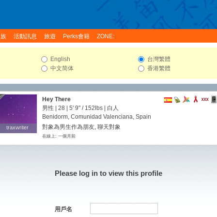
家族
活動訊息
旅遊
Perks會籍
ZONE:
English
台灣繁體
中文简体
香港繁體
Hey There
男性 | 28 |
5' 9"
/
152lbs
| 白人
Benidorm, Comunidad Valenciana, Spain
對象為男生作為朋友, 聊天對象
traxwriter
traxwriter
在線上: 一個月前
Please log in to view this profile
用戶名