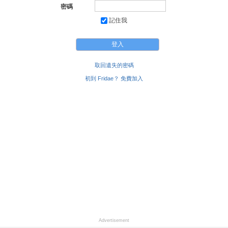
密碼
記住我
取回遺失的密碼
初到 Fridae？ 免費加入
Advertisement