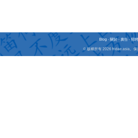
Blog
-
關於
-
廣告
-
招
© 版權所有 2026 fridae.a