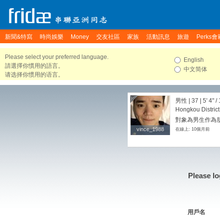
新聞&特寫
時尚娛樂
Money
交友社區
家族
活動訊息
旅遊
Perks會
Please select your preferred language.
English
請選擇你慣用的語言。
中文简体
请选择你惯用的语言。
男性 | 37 |
5' 4"
/
Hongkou Distric
對象為男生作為朋友
vince_1988
vince_1988
在線上: 10個月前
Please lo
用戶名