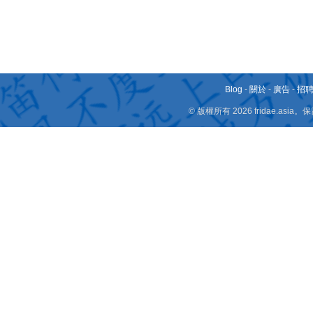
Blog
-
關於
-
廣告
-
招
© 版權所有 2026 fridae.a