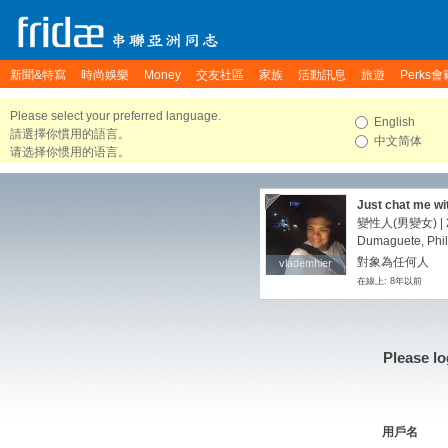
新聞&特寫
時尚娛樂
Money
交友社區
家族
活動訊息
旅遊
Perks會
Please select your preferred language.
English
請選擇你慣用的語言。
中文简体
请选择你惯用的语言。
Just chat me wit
shy,lets be frie
變性人(男變女) | 2
journey.
Dumaguete, Phil
對象為任何人
vlademhier
vlademhier
在線上: 8年以前
Please lo
用戶名