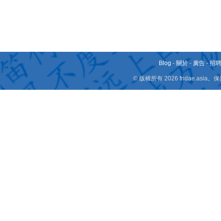
Blog
-
關於
-
廣告
-
招
© 版權所有 2026 fridae.a