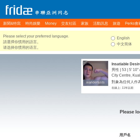
新聞&特寫
時尚娛樂
Money
交友社區
家族
活動訊息
旅遊
Perks會
Please select your preferred language.
English
請選擇你慣用的語言。
中文简体
请选择你惯用的语言。
Insatiable Desi
男性 | 53 |
5' 10"
City Centre, Kua
對象為任何人作為
wanderlusts
wanderlusts
在線上: 11年以前
Please lo
用戶名