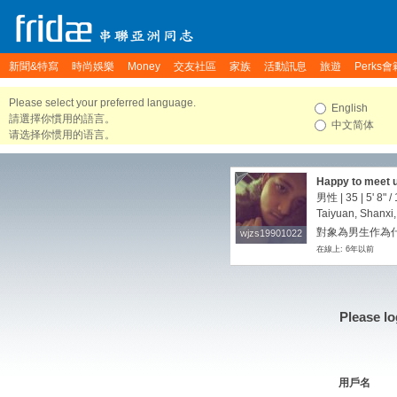
新聞&特寫
時尚娛樂
Money
交友社區
家族
活動訊息
旅遊
Perks會
Please select your preferred language.
English
請選擇你慣用的語言。
中文简体
请选择你惯用的语言。
Happy to meet 
男性 | 35 |
5' 8"
/
Taiyuan, Shanxi
對象為男生作為
wjzs19901022
wjzs19901022
在線上: 6年以前
Please lo
用戶名