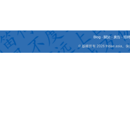
Blog
-
關於
-
廣告
-
招
© 版權所有 2026 fridae.a