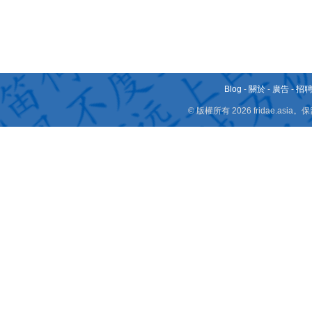
Blog
-
關於
-
廣告
-
招
© 版權所有 2026 fridae.a