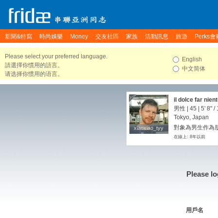
新聞&特寫
時尚娛樂
Money
交友社區
家族
活動訊息
旅遊
Perks會
Please select your preferred language.
English
請選擇你慣用的語言。
中文简体
请选择你惯用的语言。
il dolce far nien
男性 | 45 |
5' 8"
/
Tokyo, Japan
對象為男生作為朋
xiaoxiao_tyy
xiaoxiao_tyy
在線上: 8年以前
Please lo
用戶名