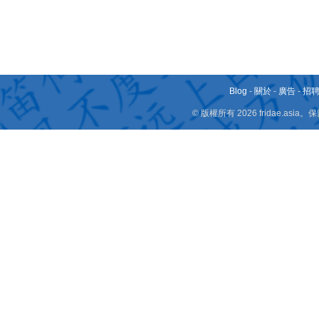
Blog
-
關於
-
廣告
-
招
© 版權所有 2026 fridae.a