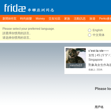
新聞&特寫
時尚娛樂
Money
交友社區
家族
活動訊息
旅遊
Perks會
Please select your preferred language.
English
請選擇你慣用的語言。
中文简体
请选择你惯用的语言。
c'est la vie~~~
女性 | 45 |
5' 5"
/
Singapore
對象為女生作為朋
xiaozhu13
xiaozhu13
在線上: 2日內
Please lo
用戶名