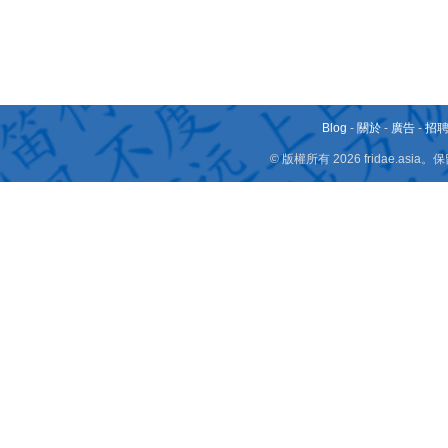
Blog
-
關於
-
廣告
-
招
© 版權所有 2026 fridae.a