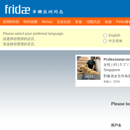
新聞&特寫
時尚娛樂
Money
交友社區
家族
活動訊息
旅遊
Perks會
Please select your preferred language.
English
請選擇你慣用的語言。
中文简体
请选择你惯用的语言。
Professional ov
vibe, we vibe.
女性 | 45 |
5' 1"
/
Singapore
對象為女生作為朋
zac13
zac13
在線上: 2日內
Please lo
用戶名