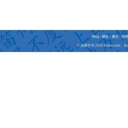
Blog
-
關於
-
廣告
-
招
© 版權所有 2026 fridae.a