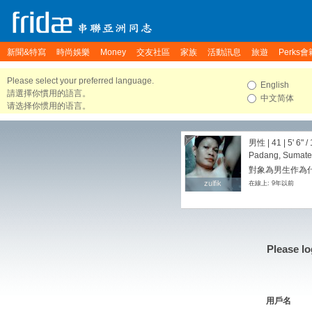
新聞&特寫
時尚娛樂
Money
交友社區
家族
活動訊息
旅遊
Perks會
Please select your preferred language.
English
請選擇你慣用的語言。
中文简体
请选择你惯用的语言。
男性 | 41 |
5' 6"
/
Padang, Sumater
對象為男生作為
zulfik
zulfik
在線上: 9年以前
Please lo
用戶名