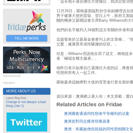
「這令他不適合擔任大使職位，我決定取消
11月26日，羅格森面臨對於任命副總理吉拉德的男
男子健康大使的質疑。翌日上午，政府又面
關的獨身父親聯誼會主席Barry Williams
他們的名字被列入34個對該文有關的作者和
TELL ME MORE
這篇發表於父親基金會會刊上的文章稱，「
父愛，健康異常或性騷擾的症狀。」
但是，Williams否認他合寫了該文，稱他
者「極端女權主義者」。
他昨日表示如果自己還擔任大使的話，將會
性戀和所有人一起工作。
Advertisement
羅格森承認她將對大使的背景進行更全面的
Highlights
MORE ABOUT US
資訊來源：澳洲網上唐人街；本文原載：愛
Latest Blog Post
Change is not always a bad
Related Articles on Fridae
thing (Jan 1)
澳洲國會通過同性戀者平等權利的法案
澳洲首對同志獲准領養孩童
澳洲：有藏族僧侶祝福的同性戀相關文