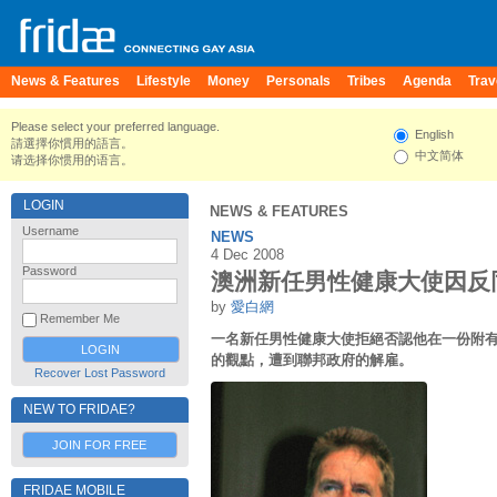
News & Features
Lifestyle
Money
Personals
Tribes
Agenda
Trav
Please select your preferred language.
English
請選擇你慣用的語言。
中文简体
请选择你惯用的语言。
LOGIN
NEWS & FEATURES
Username
NEWS
4 Dec 2008
Password
澳洲新任男性健康大使因反
by
愛白網
Remember Me
一名新任男性健康大使拒絕否認他在一份附
的觀點，遭到聯邦政府的解雇。
Recover Lost Password
NEW TO FRIDAE?
JOIN FOR FREE
FRIDAE MOBILE