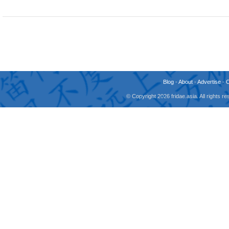
Blog
-
About
-
Advertise
-
© Copyright 2026 fridae.asia. All rights 