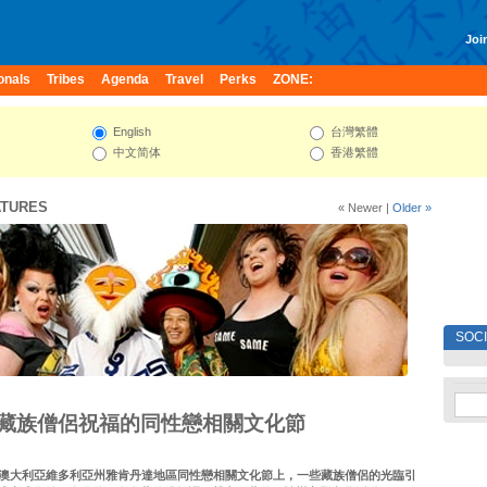
Join
onals
Tribes
Agenda
Travel
Perks
ZONE:
English
台灣繁體
中文简体
香港繁體
ATURES
« Newer
|
Older »
SOC
藏族僧侶祝福的同性戀相關文化節
的澳大利亞維多利亞州雅肯丹達地區同性戀相關文化節上，一些藏族僧侶的光臨引