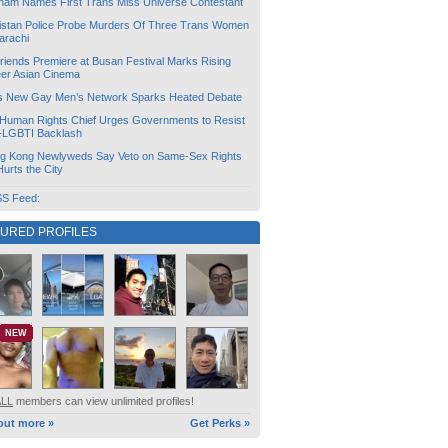
tnam Names First Trans Miss Universe Contestant
istan Police Probe Murders Of Three Trans Women
arachi
friends Premiere at Busan Festival Marks Rising
er Asian Cinema
s New Gay Men’s Network Sparks Heated Debate
Human Rights Chief Urges Governments to Resist
i-LGBTI Backlash
g Kong Newlyweds Say Veto on Same-Sex Rights
 Hurts the City
S Feed:
TURED PROFILES
NEW
ALL
members can view unlimited profiles!
out more »
Get Perks »