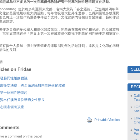
式也成為並不多見的一次在藏傳佛教誦經聲中開幕的同性戀主題文化活動。
kandandah）位於維多利亞州東北部，名稱大意為「春之遷徙」,已連續第四年舉
文化節是當地規模較大的活動，每年會吸引大批外來遊客，也得到當地多數居民
府也將這一活動作為重要事件給予支持。文化節的內容包括音樂舞蹈、藝術作品
主題旅游。
邀作為貴賓的多位藏人和僧侶盛裝光臨，開幕會在佛教禪坐和誦經、以及藏族舞
。當地媒體稱這是「世界上第一次在藏族僧侶祝福下開幕的同性戀主題相關文化
節有數千人參加，但主辦團體正考慮取消明年的活動計劃，原因是文化節的舉辦
居民的反對。
網
icles on Fridae
SELE
發起同性婚姻倡議
府提交法案，將全面消除對同性戀者的歧視
REC
第一位同性戀談起
Dal
賢出任澳洲首位華裔女性部長
Fea
志獲准領養孩童
LGB
Soc
Law
Printable Version
Orie
Comments
Aust
For
leave a comment on this page!