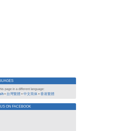
GUAGES
his page in a different language:
sh
•
台灣繁體
•
中文简体
•
香港繁體
 US ON FACEBOOK