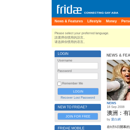
News & Features
Lifestyle
Money
Pers
Please select your preferred language.
請選擇你慣用的語言。
请选择你惯用的语言。
LOGIN
NEWS & FE
Username
Password
Remember Me
Recover Lost Password
NEWS
NEW TO FRIDAE?
18 Sep 2008
澳洲：有
JOIN FOR FREE
by
愛白網
在9月5日開幕
FRIDAE MOBILE