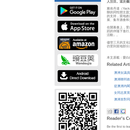
人注目。這次儀
雅肯丹達（Yac
辦的同性戀主題
的支持，當地政
展、集市酒會和
在開幕會上，受
蹈的伴隨下進行
活動」。
儘管三天的文化
仍受到當地部分
本文原載：愛白
Related Art
澳洲女議員
澳洲聯邦政
從澳洲內閣
女同志黃英
澳洲首對同
Reader's 
Be the first to 