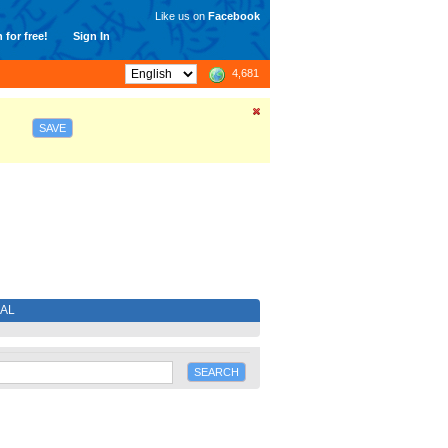
Like us on
Facebook
 for free!
Sign In
4,681
SAVE
IAL