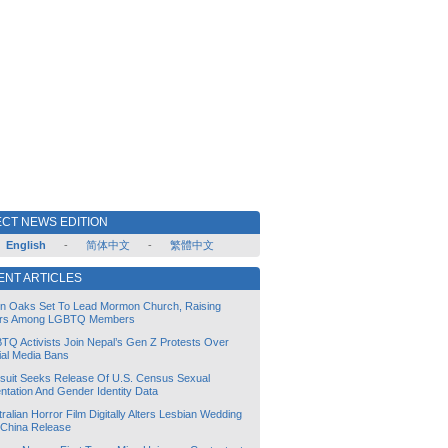
CT NEWS EDITION
English
-
简体中文
-
繁體中文
ENT ARTICLES
lin Oaks Set To Lead Mormon Church, Raising
rs Among LGBTQ Members
TQ Activists Join Nepal’s Gen Z Protests Over
ial Media Bans
suit Seeks Release Of U.S. Census Sexual
ntation And Gender Identity Data
ralian Horror Film Digitally Alters Lesbian Wedding
 China Release