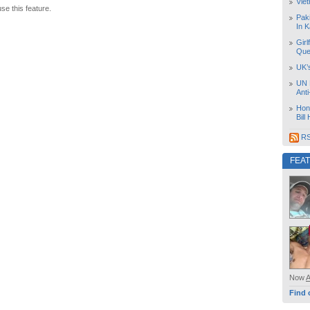
Vie
use this feature.
Pak
In K
Girl
Que
UK’
UN 
Ant
Hon
Bill
RS
FEA
Now
Find 