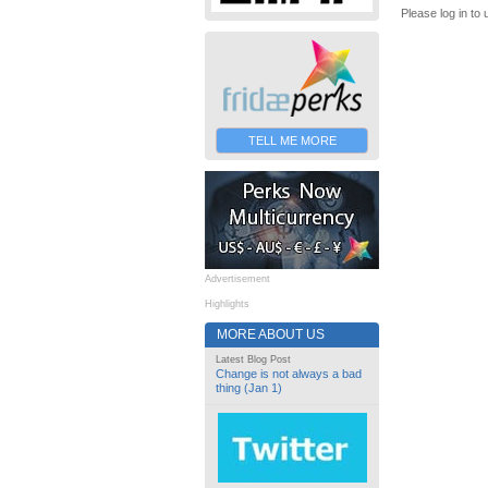
Please log in to 
TELL ME MORE
Advertisement
Highlights
MORE ABOUT US
Latest Blog Post
Change is not always a bad
thing (Jan 1)