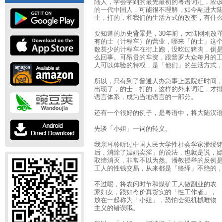
陆人，学会学到的最先最初的粤语词汇，应
的一代中国人，可能很不理解，如今融进大
士，打的，和我们的生活方式的改变，有什
要知道的历史背景是，30年前，大陆刚刚改
有的士（计程车）的营业，哪来「的士」这
数甚少的计程车在街上跑，没吃过猪肉，倒
么回事。可昂贵的车资，跟普罗大众每月的
人可以体验的特权，是「他们」的生活方式
所以，只有到了普通人办急事上医院赶时间
出现了，的士，打的，这样的外来词汇，才
语言体系，成为当地语言的一部分。
还有一个很好的例子，是粤语中，将大陆汉
先谈「小姐」一词的转义。
我亲耳聆听过中国人民大学性社会学家潘绥
后，消除了嫖娼卖淫」的说法，也就是说，
取缔消灭，非常不以为然。潘教授举的反例
工人的性钱交易，从来都是「络绎」不绝的
不过呢，将农闲时节和煤矿工人做副业的农
家妇女，跟如今价真货实的「性工作者」，
放在一起称为「小姐」，恐怕会犯机械唯物
主义的错误哦。