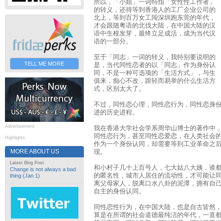
所以，「小姐」一词特指「女性性工作者」
的转义，还得等到香港人的工厂企业公司的
北上，等到百万女工闯深圳跑东莞的年代，
才会跟随粤语的北伐大陆，在中国大陆的汉
语中生根发芽，最终立足成活，成为当代汉
语的一部分。
至于「同志」一词的转义，我特别要说明的
TELL ME MORE
是，当代同性恋者的以「同志」作为身份认
同，不是一种可选项的「生活方式」，与生
俱来，痴心不改，跟轻而易举的什么生活方
式，区别太大了。
不过，同性恋心理，同性恋行为，同性恋身
进的历史进程。
Advertisement
我在香港大学社会学系周华山博士的著作中
同性恋行为，甚至同性恋爱恋，在人类社会
Highlights
作为一个身份认同，却需要等到工业革命之
MORE ABOUT US
现。
Latest Blog Post
和小村子几十上百号人，七大姑八大姨，谁
Change is not always a bad
的匿名性，城市人居住的流动性，才可能让
thing (Jan 1)
离父母家人，脱离口水八卦的泥潭，拥有自
自主的身份认同。
同性恋性行为，在中国大陆，也是自古皆然
算是在所谓的社会道德最纯洁的年代，一直