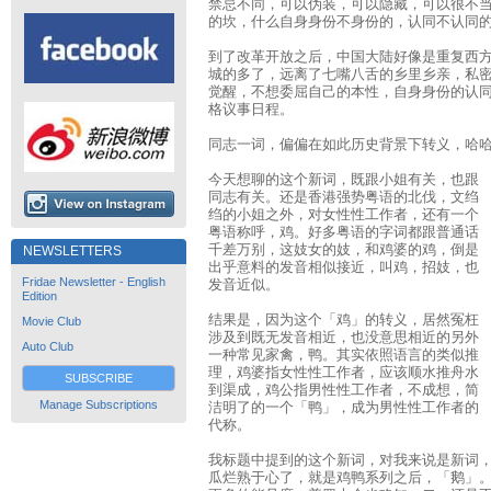
禁忌不同，可以伪装，可以隐藏，可以很不
的坎，什么自身身份不身份的，认同不认同
到了改革开放之后，中国大陆好像是重复西
城的多了，远离了七嘴八舌的乡里乡亲，私
觉醒，不想委屈自己的本性，自身身份的认
格议事日程。
同志一词，偏偏在如此历史背景下转义，哈
今天想聊的这个新词，既跟小姐有关，也跟
同志有关。还是香港强势粤语的北伐，文绉
绉的小姐之外，对女性性工作者，还有一个
粤语称呼，鸡。好多粤语的字词都跟普通话
千差万别，这妓女的妓，和鸡婆的鸡，倒是
NEWSLETTERS
出乎意料的发音相似接近，叫鸡，招妓，也
Fridae Newsletter - English
发音近似。
Edition
结果是，因为这个「鸡」的转义，居然冤枉
Movie Club
涉及到既无发音相近，也没意思相近的另外
Auto Club
一种常见家禽，鸭。其实依照语言的类似推
理，鸡婆指女性性工作者，应该顺水推舟水
SUBSCRIBE
到渠成，鸡公指男性性工作者，不成想，简
Manage Subscriptions
洁明了的一个「鸭」，成为男性性工作者的
代称。
我标题中提到的这个新词，对我来说是新词
瓜烂熟于心了，就是鸡鸭系列之后，「鹅」