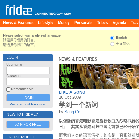
News & Features
Lifestyle
Money
Personals
Tribes
Agenda
Trav
Please select your preferred language.
English
請選擇你慣用的語言。
中文简体
请选择你惯用的语言。
LOGIN
NEWS & FEATURES
Username
Password
Remember Me
LIKE A SONG
16 Oct 2009
学到一个新词
Recover Lost Password
by
Song Ge
NEW TO FRIDAE?
以强势的香港电影香港流行歌曲为战略武器
JOIN FOR FREE
日」，其实从香港回归中国之前就已经开始
而我们人类的语言演变，其实是一直跟随着
FRIDAE MOBILE