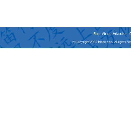
Blog
-
About
-
Advertise
-
© Copyright 2026 fridae.asia. All rights 