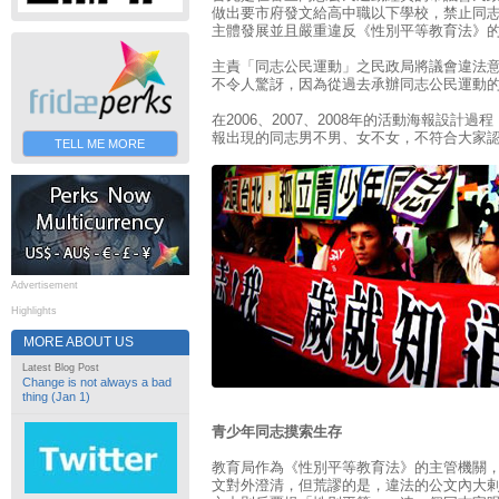
做出要市府發文給高中職以下學校，禁止同
主體發展並且嚴重違反《性別平等教育法》
主責「同志公民運動」之民政局將議會違法
不令人驚訝，因為從過去承辦同志公民運動
在2006、2007、2008年的活動海報設
報出現的同志男不男、女不女，不符合大家
TELL ME MORE
Advertisement
Highlights
MORE ABOUT US
Latest Blog Post
Change is not always a bad
thing (Jan 1)
青少年同志摸索生存
教育局作為《性別平等教育法》的主管機關
文對外澄清，但荒謬的是，違法的公文內大