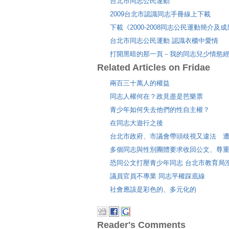
台北市同志公民運動
2009台北市認識同志手冊線上下載
下載《2000-2008同志公民運動簡介及
台北市同志公民運動 認識衣櫃中愛情
打開黑暗的那一頁－我的同志兒少情慾
Related Articles on Fridae
兩百三十萬人的權益
同志人權何在？政見盡是芭樂票
青少年如何失去他們的性自主權？
在同志大遊行之後
台北市政府、市議會帶頭歧視又違法 
多個同志與性別團體要求收回公文、尊重
恐同公文打壓青少年同志 台北市教育局
議員官員不專業 同志平權踩底線
社會應該是彩色的、多元化的
Reader's Comments