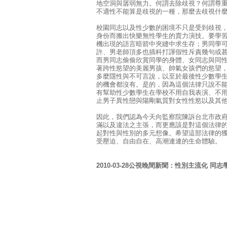
地空洞與孱弱無力。何謂去除歧視？何謂尊
不適性不能算是歧視的一種，那麼去歧視什
校園同志以及性少數的困境不只是受到歧視
身份而搬出快樂無性學生的賣力演技。要學習如
機出現的語言暗箭中夾縫中求生存；男同學
許、男老師頂多也插科打諢假性斥責幾句或
而男同志偷偷欣賞同學的身體、女同志與同
著跨性慾望的美麗男孩、帥氣女孩們的慾望
多麼隱性與不可言說，以至於最後性少數學
的機會都沒有。是的，因為這個法律只說不
有幫助性少數學生在學校不用自我表演、不
止男子異性戀與陽剛氣質對女性性慾以及其
因此，我們認為今天向監察院陳訴台北市政
滿以及違法之主張，而更應該是對這個法律
起對性與性別的多元想像。希望這部法律的
受壓迫、自由自在、高潮連連的生命體驗。
2010-03-28公視晚間新聞：性別主流化 同