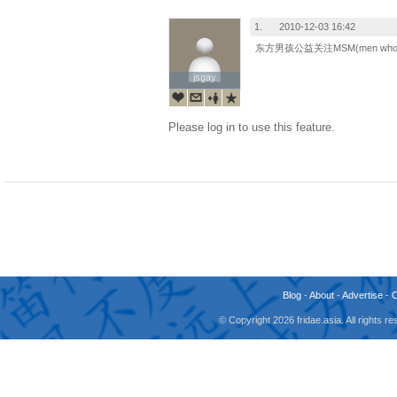
1.
2010-12-03 16:42
东方男孩公益关注MSM(men who h
jsgay
jsgay
Please log in to use this feature.
Blog
-
About
-
Advertise
-
© Copyright 2026 fridae.asia. All rights 