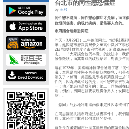
台北市的同性戀恐懼症
by
王蘋
同性戀不是病，同性戀恐懼症才是病，而這
仇恨與傷害」的現代疾病，是能要人命的。
市府議會連鎖恐同症
昨天（3月29日）上午數個同志、性別社團
年，起因是市府教育局發文至高中職以下學校
2日同志社群首度至市府抗議後，府會紛紛表
志」、「大家誤會他們本意」的說法中，我
發作徵狀，而其造成的歧視結果，對青少年
遠在1973年，美國精神醫學會通過了將「
議，意思是同性戀不再是病態的徵兆，那是
消失了？然而，美國酷兒學者賽菊寇博士於1
性的，因為與此並起的是，同性戀若要被視
一：他╱她必須是成年的；第二：同性戀在
則，例如，男同志就要表現得像男人；女同
態」。
「恐同」巧妙地利用這兩個未定性因素找到
在同志團體抗議市府違法歧視事件中，我們
府，其恐同症狀是如何連鎖的發作。
首先是在審查同志公民運動經費的市議會民