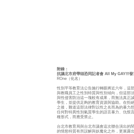
附錄：
抗議北市府帶頭恐同記者會 All My GAY!!!
ROne（化名）
性別平等教育法公告施行轉眼將近六年，這
與教職員工之性別特質與性別傾向，但這部
與性侵害防治這一塊較有成果，而無法真正
學生，並提供足夠的教育資源與協助。在拒
之後，難道這部法律對以性之名而為的暴力
任何對特異性別氣質學生的語言暴力、仇恨
種形式，而應受禁止。
台北市教育局與台北市議會這次聯合演出的
的情慾特質有所誤解與妖魔化之外，更展露