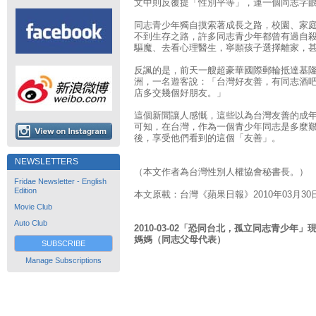
文中則反覆提「性別平等」，連一個同志字
同志青少年獨自摸索著成長之路，校園、家
不到生存之路，許多同志青少年都曾有過自
驅魔、去看心理醫生，寧願孩子選擇離家，
反諷的是，前天一艘超豪華國際郵輪抵達基隆
洲，一名遊客說：「台灣好友善，有同志酒吧
店多交幾個好朋友。」
這個新聞讓人感慨，這些以為台灣友善的成
可知，在台灣，作為一個青少年同志是多麼
後，享受他們看到的這個「友善」。
NEWSLETTERS
（本文作者為台灣性別人權協會秘書長。）
Fridae Newsletter - English
Edition
本文原載：台灣《蘋果日報》2010年03月30
Movie Club
Auto Club
2010-03-02「恐同台北，孤立同志青少
媽媽（同志父母代表）
SUBSCRIBE
Manage Subscriptions