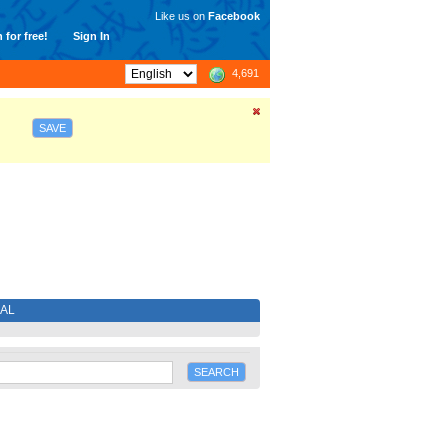
Like us on
Facebook
 for free!
Sign In
4,691
SAVE
IAL