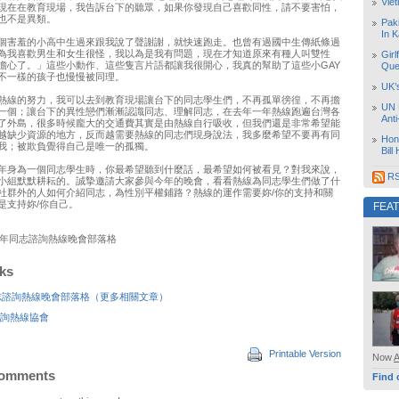
Vie
現在在教育現場，我告訴台下的聽眾，如果你發現自己喜歡同性，請不要害怕，
也不是異類。
Pak
In K
個害羞的小高中生過來跟我說了聲謝謝，就快速跑走。也曾有過國中生傳紙條過
為我喜歡男生和女生很怪，我以為是我有問題，現在才知道原來有種人叫雙性
Girl
擔心了。」這些小動作、這些隻言片語都讓我很開心，我真的幫助了這些小GAY
Que
不一樣的孩子也慢慢被同理。
UK’
熱線的努力，我可以去到教育現場讓台下的同志學生們，不再孤單徬徨，不再擔
UN 
一個；讓台下的異性戀們漸漸認識同志、理解同志，在去年一年熱線跑遍台灣各
Ant
了外島，很多時候龐大的交通費其實是由熱線自行吸收，但我們還是非常希望能
越缺少資源的地方，反而越需要熱線的同志們現身說法，我多麼希望不要再有同
Hon
我；被欺負覺得自己是唯一的孤獨。
Bill
年身為一個同志學生時，你最希望聽到什麼話，最希望如何被看見？對我來說，
RS
小組默默耕耘的。誠摯邀請大家參與今年的晚會，看看熱線為同志學生們做了什
社群外的人如何介紹同志，為性別平權鋪路？熱線的運作需要妳/你的支持和關
是支持妳/你自己。
FEA
10年同志諮詢熱線晚會部落格
nks
同志諮詢熱線晚會部落格（更多相關文章）
詢熱線協會
Printable Version
Now
Comments
Find 