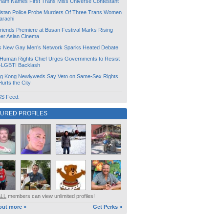
tnam Names First Trans Miss Universe Contestant
istan Police Probe Murders Of Three Trans Women
arachi
friends Premiere at Busan Festival Marks Rising
er Asian Cinema
s New Gay Men’s Network Sparks Heated Debate
Human Rights Chief Urges Governments to Resist
i-LGBTI Backlash
g Kong Newlyweds Say Veto on Same-Sex Rights
 Hurts the City
S Feed:
TURED PROFILES
ALL
members can view unlimited profiles!
out more »
Get Perks »