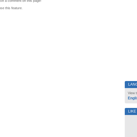
leave a comment on this page!
use this feature.
LAN
View t
Engli
LIKE