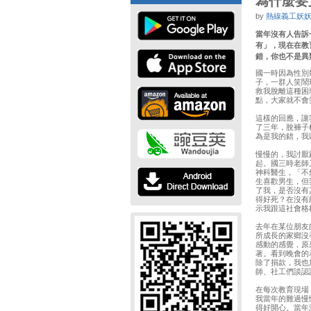
為什麼要
by
熱線義工妖
當年沒有人告訴
有」，現在在教
錯，你也不是異
國一時因為性別
子，一群人笑鬧
救我脫離這種困
點，大家就不會
這樣的回應，讓
了三年，脫褲子
為是我的錯，我
慢慢的，我討厭
起。國三時老師
神科醫生，「不
生喜歡男生，但
了我，是否沒有
得好死？在沒有
示我跟這社會格
去年在某位朋友
所成長的家鄉沒
感動的感覺，原
著。看到晚會的
除了捐款，我也
師、社工們談認
在每次教育現場
我當年的難過慢
得好開心。當年