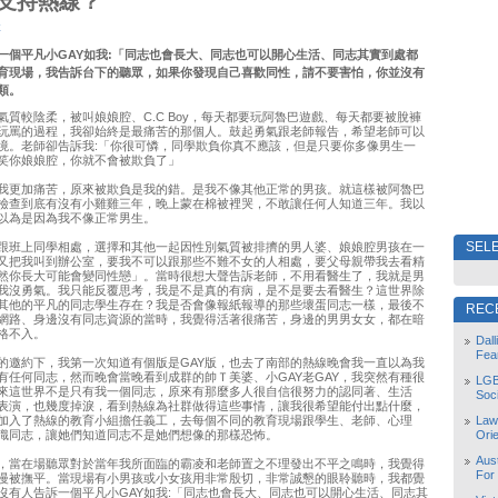
支持熱線？
妖
一個平凡小GAY如我:「同志也會長大、同志也可以開心生活、同志其實到處都
育現場，我告訴台下的聽眾，如果你發現自己喜歡同性，請不要害怕，你並沒有
類。
氣質較陰柔，被叫娘娘腔、C.C Boy，每天都要玩阿魯巴遊戲、每天都要被脫褲
玩罵的過程，我卻始終是最痛苦的那個人。鼓起勇氣跟老師報告，希望老師可以
境。老師卻告訴我:「你很可憐，同學欺負你真不應該，但是只要你多像男生一
笑你娘娘腔，你就不會被欺負了」
我更加痛苦，原來被欺負是我的錯。是我不像其他正常的男孩。就這樣被阿魯巴
檢查到底有沒有小雞雞三年，晚上蒙在棉被裡哭，不敢讓任何人知道三年。我以
以為是因為我不像正常男生。
SELE
跟班上同學相處，選擇和其他一起因性別氣質被排擠的男人婆、娘娘腔男孩在一
又把我叫到辦公室，要我不可以跟那些不難不女的人相處，要父母親帶我去看精
然你長大可能會變同性戀」。當時很想大聲告訴老師，不用看醫生了，我就是男
我沒勇氣。我只能反覆思考，我是不是真的有病，是不是要去看醫生？這世界除
其他的平凡的同志學生存在？我是否會像報紙報導的那些壞蛋同志一樣，最後不
REC
網路、身邊沒有同志資源的當時，我覺得活著很痛苦，身邊的男男女女，都在暗
格不入。
Dal
Fea
的邀約下，我第一次知道有個版是GAY版，也去了南部的熱線晚會我一直以為我
有任何同志，然而晚會當晚看到成群的帥Ｔ美婆、小GAY老GAY，我突然有種很
LGB
來這世界不是只有我一個同志，原來有那麼多人很自信很努力的認同著、生活
Soc
表演，也幾度掉淚，看到熱線為社群做得這些事情，讓我很希望能付出點什麼，
Law
加入了熱線的教育小組擔任義工，去每個不同的教育現場跟學生、老師、心理
Orie
識同志，讓她們知道同志不是她們想像的那樣恐怖。
Aust
，當在場聽眾對於當年我所面臨的霸凌和老師置之不理發出不平之鳴時，我覺得
For
慢被撫平。當現場有小男孩或小女孩用非常殷切，非常誠懇的眼聆聽時，我都覺
沒有人告訴一個平凡小GAY如我:「同志也會長大、同志也可以開心生活、同志其