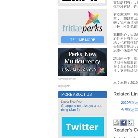
實到處都有」，
你並沒有錯，你
有次演講完，有
來，「我以前以
戀，我不會那麼
小拉，性別氣質
我很開心，因為
心世界只有自己
TELL ME MORE
地，也有夥伴到
去到教育現場，
志學生像當年的
請回想一下，當
這就是熱線教育
麼？看看熱線對
注，支持熱線就
Advertisement
本文原載：20
Highlights
Related Li
MORE ABOUT US
Latest Blog Post
2010年
Change is not always a bad
台灣同志諮
thing (Jan 1)
Reader's 