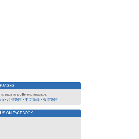
GUAGES
his page in a different language:
sh
•
台灣繁體
•
中文简体
•
香港繁體
 US ON FACEBOOK