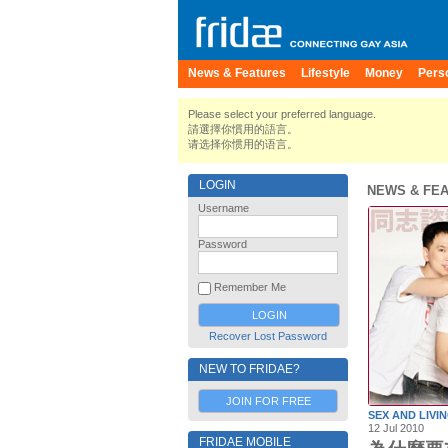
News & Features
Lifestyle
Money
Pers
Please select your preferred language.
請選擇你慣用的語言。
请选择你惯用的语言。
LOGIN
NEWS & FE
Username
Password
Remember Me
Recover Lost Password
NEW TO FRIDAE?
JOIN FOR FREE
SEX AND LIVI
12 Jul 2010
FRIDAE MOBILE