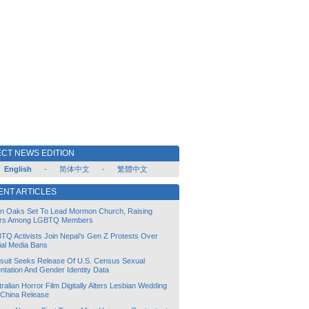
CT NEWS EDITION
English
-
简体中文
-
繁體中文
ENT ARTICLES
lin Oaks Set To Lead Mormon Church, Raising
rs Among LGBTQ Members
TQ Activists Join Nepal’s Gen Z Protests Over
ial Media Bans
suit Seeks Release Of U.S. Census Sexual
ntation And Gender Identity Data
ralian Horror Film Digitally Alters Lesbian Wedding
 China Release