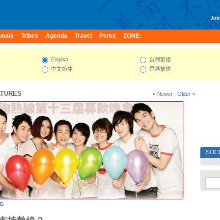
Join
onals
Tribes
Agenda
Travel
Perks
ZONE:
English
台灣繁體
中文简体
香港繁體
ATURES
« Newer
|
Older »
SOC
NG