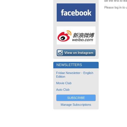
Be the first to 
Please log in to 
NEWSLETTERS
Fridae Newsletter - English
Edition
Movie Club
Auto Club
SUBSCRIBE
Manage Subscriptions