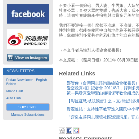
不要小看一個娘砲、男人婆、半男娘、人妖
社會公眾，直視大眾的雙眼，告訴大家：我
時，這個社會終將產生擁抱與欣賞多元美的
我們不要迎接一個什麼都不准說、不准做、
性別主體，都能在校園中自然地作為不被惡
時，象徵性別多元共存的彩虹旗才能自在的
（本文作者為性別人權協會祕書長）
本文原載：《蘋果日報》2011年 06月09日版
NEWSLETTERS
Related Links
Fridae Newsletter - English
鄭智偉（台灣同志諮詢熱線協會秘書長）
Edition
愛空殼真相】記者會 2011/8/1，捍
Movie Club
策—揭發真愛聯盟由極端保守教會組成
Auto Club
【彩虹征戰‧歧視滾蛋】之～支持性別多
SUBSCRIBE
資源連結：支持性平教育進入國民中小學
Manage Subscriptions
「營造友善同志環境社區巡迴講座」官
Reader's Comments