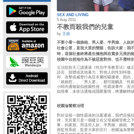
SEX AND LIVING
5 Aug 2011
不教而殺我們的兒童
by
王蘋
不要小看一個娘砲、男人婆、半男娘、人妖
社會公眾，直視大眾的雙眼，告訴大家：我
時，這個社會終將產生擁抱與欣賞多元美的
校園中自然地作為不被惡意對待、也不需特
立法院前天三讀通過《性別平等教育法》修
語言、肢體或其他暴力，對他人的性別特徵
抑、攻擊或威脅行為且非屬性騷擾者。因此，
「娘娘腔」、「男人婆」，都可能觸及「性霸
小時內通報疑似校園性侵、性霸凌事件，首次
似情事，未依法通報或隱匿案情，將遭解聘
校園淪警察治理
對於這樣一個性霸凌的法案通過，我們且慢
律，充其量只是一個建立在父母威權管教之
事」的家規。而這些人妖、半男娘、娘砲、
面監視系統，監督大家的言行，校園淪為警