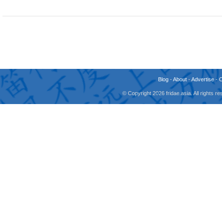
Blog
-
About
-
Advertise
-
© Copyright 2026 fridae.asia. All rights 