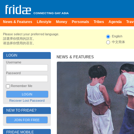
News & Features
Lifestyle
Money
Personals
Tribes
Agenda
Trav
Please select your preferred language.
English
請選擇你慣用的語言。
中文简体
请选择你惯用的语言。
LOGIN
NEWS & FEATURES
Username
Password
Remember Me
Recover Lost Password
NEW TO FRIDAE?
JOIN FOR FREE
FRIDAE MOBILE