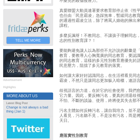
不樂見的殺傷後座力。
真愛聯盟大動員連署要求教育部停止依《性
也任由「民意霸凌」急踩煞車，暫緩同志教
的通過性霸凌立法，除了將罵人娘砲的揪出
課程。
多麼反諷呀！不教同志、不讓孩子理解同志
志的性別教育課？！
TELL ME MORE
要能夠避免讓人以為那些不允許說的辭彙是
教育，要教導人心胸寬廣的同志教育，要認
的同志教育，這樣的多元性別教育應優先於
民意壓力，阻擋了多元教育的落實。
如何讓大家好好認識同志，在生活裡看見同
霸凌，不然只是讓同志更加躲入暗櫃，連語
Advertisement
Highlights
歧視語言的力道，在於它的社會使用，我們
它力量。因此，要反轉污名，要真的消退歧
MORE ABOUT US
不怕、不斷的談論、使用，終將使其失去那
Latest Blog Post
Change is not always a bad
污名主體如何反轉污名，讓自我培力，並不
thing (Jan 1)
人看見，污名聽不見，不是沒有污名，而是
天日。
應落實性別教育