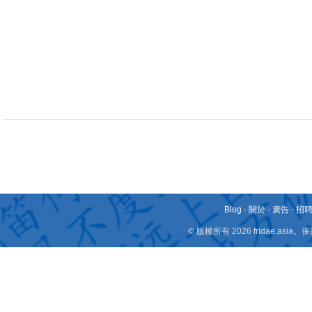
Blog
-
關於
-
廣告
-
招
© 版權所有 2026 fridae.a