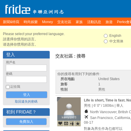
新聞&特寫
時尚娛樂
Money
交友社區
家族
活動訊息
旅遊
Perks會
Please select your preferred language.
English
請選擇你慣用的語言。
中文简体
请选择你惯用的语言。
登入
交友社區 : 搜尋
用戶名
密碼
你的搜尋有用到下列的條件:
所在地點
United States
旅客
1
記住我
性别
男性
Life is short, Time is fast. N
取回遺失的密碼
So enjoy every moment as i
男性 |
6' 0"
/
180lbs
| 華人
初到 FRIDAE？
North Vancouver, British
kerry1978
kerry1978
San Francisco, California
免費加入
08-17
對象為男生作為乜都可以