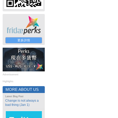
更多詳情
Advertisement
Highlights
MORE ABOUT US
Latest Blog Post
Change is not always a
bad thing (Jan 1)