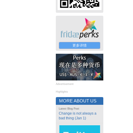
更多详情
Advertisement
Highlights
MORE ABOUT US
Latest Blog Post
Change is not always a
bad thing (Jan 1)