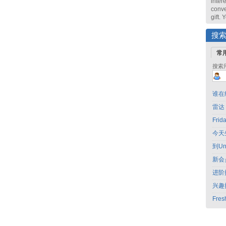
intere
conve
gift.
搜
常
搜索
谁在
雷达
Fri
今天
到Un
新会
进阶
兴趣
Fres