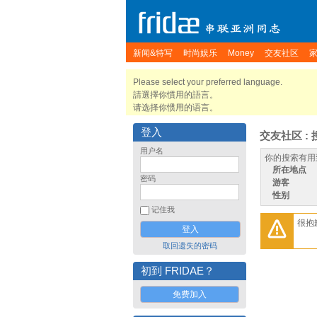
新闻&特写
时尚娱乐
Money
交友社区
Please select your preferred language.
請選擇你慣用的語言。
请选择你惯用的语言。
登入
交友社区 : 
用户名
你的搜索有用
所在地点
密码
游客
性别
记住我
很抱
取回遗失的密码
初到 FRIDAE？
免费加入