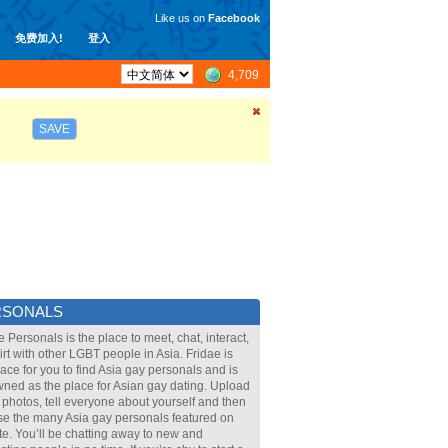
Like us on
Facebook
免费加入!
登入
4,709
SAVE
RSONALS
e Personals is the place to meet, chat, interact,
lirt with other LGBT people in Asia. Fridae is
lace for you to find Asia gay personals and is
ned as the place for Asian gay dating. Upload
 photos, tell everyone about yourself and then
e the many Asia gay personals featured on
ite. You’ll be chatting away to new and