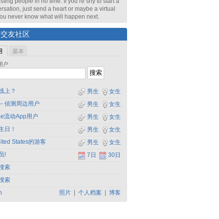
sting people in no time. If you’re shy to start a
rsation, just send a heart or maybe a virtual
 You never know what will happen next.
索交友社区
用
基本
用户
线上？
男生
女生
－侦测周边用户
男生
女生
dae流动App用户
男生
女生
生日！
男生
女生
ited States的游客
男生
女生
员!
7日
30日
搜索
搜索
h
照片
|
个人档案
|
博客