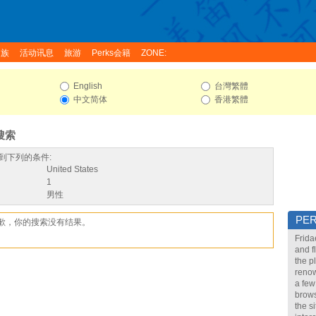
家族
活动讯息
旅游
Perks会籍
ZONE:
English
台灣繁體
中文简体
香港繁體
搜索
到下列的条件:
United States
1
男性
PE
歉，你的搜索没有结果。
Frida
and f
the p
renow
a few
brows
the s