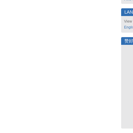
LA
View 
Engli
赞