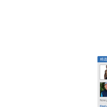
精
Now
Find 