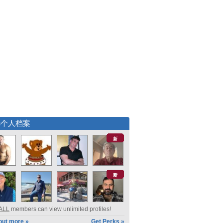
选个人档案
新
新
ALL
members can view unlimited profiles!
out more »
Get Perks »