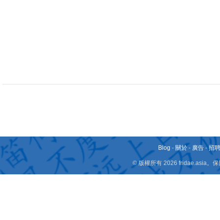
Blog
-
關於
-
廣告
-
招
© 版權所有 2026 fridae.a