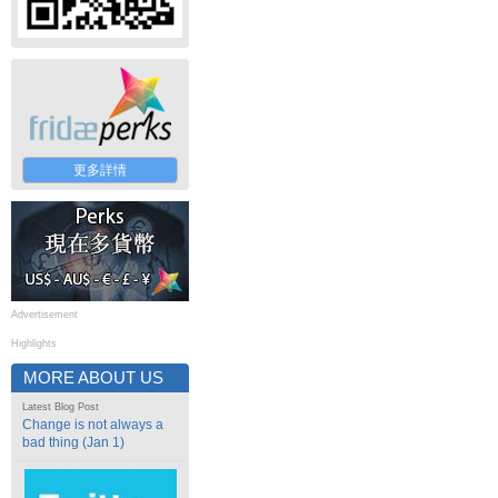
更多詳情
Advertisement
Highlights
MORE ABOUT US
Latest Blog Post
Change is not always a
bad thing (Jan 1)