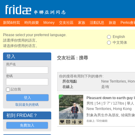
新聞&特寫
時尚娛樂
Money
交友社區
家族
活動訊息
旅遊
Perks會
Please select your preferred language.
English
請選擇你慣用的語言。
中文简体
请选择你惯用的语言。
登入
交友社區 : 搜尋
用戶名
密碼
你的搜尋有用到下列的條件:
所在地點
New Territories, Ho
在線上
是/有
記住我
Pleasant down to earth guy l
soulmate. NPNC thank you
男性 | 54 |
5' 7"
/
127lbs
| 華人
取回遺失的密碼
New Territories, Hong Kong
初到 FRIDAE？
對象為男生作為朋友, 傾偈對
Keff
Keff
在線上: 53分鐘前
免費加入