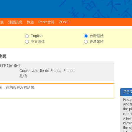
家族
活動訊息
旅遊
Perks會籍
ZONE:
English
台灣繁體
中文简体
香港繁體
搜尋
到下列的條件:
Courbevoie, Ile-de-France, France
是/有
歉，你的搜尋沒有結果。
PE
Frida
and f
the p
renow
a few
brows
the s