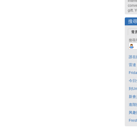
intere
conve
gift.
搜
常
搜尋
誰在
雷達
Fri
今日
到Un
新會
進階
興趣
Fres