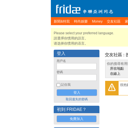
新聞&特寫
時尚娛樂
Money
交友社區
Please select your preferred language.
請選擇你慣用的語言。
请选择你惯用的语言。
登入
交友社區 : 
用戶名
你的搜尋有用
所在地點
密碼
在線上
很抱
記住我
取回遺失的密碼
初到 FRIDAE？
免費加入