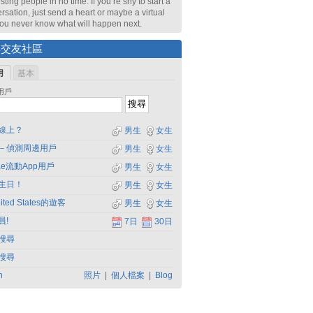
sting people in no time. If you’re shy to start a
rsation, just send a heart or maybe a virtual
 You never know what will happen next.
尋交友社區
用
基本
用戶
線上？
男生
女生
－偵測周邊用戶
男生
女生
dae流動App用戶
男生
女生
生日！
男生
女生
ited States的遊客
男生
女生
員!
7日
30日
搜尋
搜尋
h
照片
|
個人檔案
|
Blog