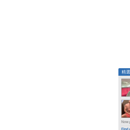
精
Now
Find 