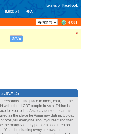
Like us on
Facebook
免費加入!
登入
4,681
SAVE
RSONALS
e Personals is the place to meet, chat, interact,
lirt with other LGBT people in Asia. Fridae is
lace for you to find Asia gay personals and is
ned as the place for Asian gay dating. Upload
 photos, tell everyone about yourself and then
e the many Asia gay personals featured on
ite. You’ll be chatting away to new and