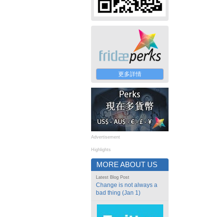
更多詳情
Advertisement
Highlights
MORE ABOUT US
Latest Blog Post
Change is not always a
bad thing (Jan 1)