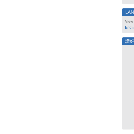
LA
View 
Engli
讚