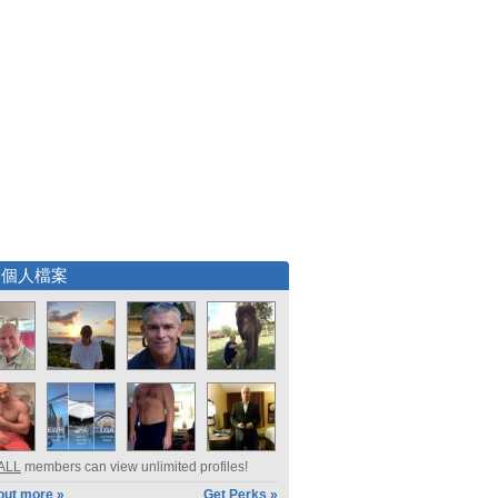
選個人檔案
ALL
members can view unlimited profiles!
out more »
Get Perks »