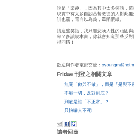
說是「樂趣」，因為其中太多笑話，這
現實中有太多自詡基督教徒的人對此無
訓也罷，還自以為義，重蹈覆轍。
讀這些笑話，我只能悲嘆人性的頑固與
卑？多讀幾本書，你就會知道那些反對
得同情！
歡迎與作者電郵交流：
oyoungm@hotma
Fridae 刊登之相關文章
無關「做與不做」，而是「是與不
不顧一切，反對到底？
到底是誰「不正常」？
只怕嚇人不死!!
讀者回應