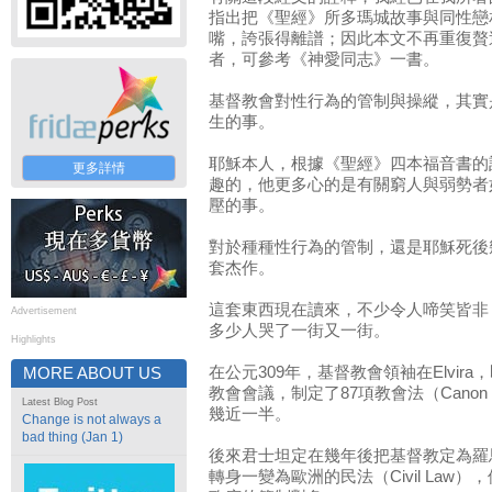
指出把《聖經》所多瑪城故事與同性戀
嘴，誇張得離譜；因此本文不再重復贅
者，可參考《神愛同志》一書。
基督教會對性行為的管制與操縱，其實
生的事。
耶穌本人，根據《聖經》四本福音書的
更多詳情
趣的，他更多心的是有關窮人與弱勢者
壓的事。
對於種種性行為的管制，還是耶穌死後
套杰作。
這套東西現在讀來，不少令人啼笑皆非
Advertisement
多少人哭了一街又一街。
Highlights
在公元309年，基督教會領袖在Elvira
MORE ABOUT US
教會會議，制定了87項教會法（Canon
Latest Blog Post
幾近一半。
Change is not always a
bad thing (Jan 1)
後來君士坦定在幾年後把基督教定為羅
轉身一變為歐洲的民法（Civil Law