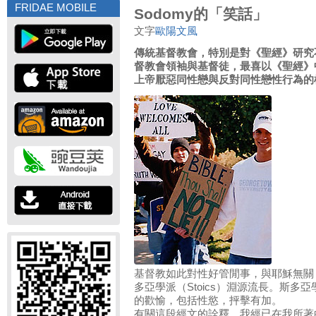
FRIDAE MOBILE
Sodomy的「笑話」
文字
歐陽文風
傳統基督教會，特別是對《聖經》研究
督教會領袖與基督徒，最喜以《聖經》
上帝厭惡同性戀與反對同性戀性行為的
基督教如此對性好管閒事，與耶穌無關
多亞學派（Stoics）淵源流長。斯多
的歡愉，包括性慾，抨擊有加。
有關這段經文的詮釋，我經已在我所著