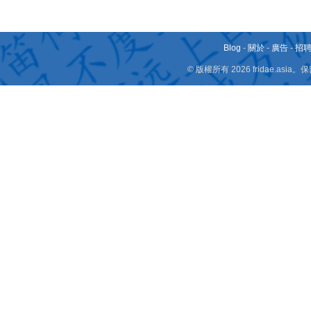
Blog
-
關於
-
廣告
-
招
© 版權所有 2026 fridae.a