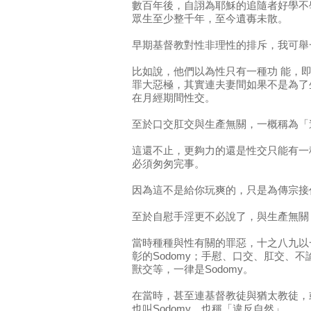
數百年後，自詡為耶穌的追隨者好學不
眾生至少整千年，至今遺毐未散。
早期基督教對性非理性的排斥，我可舉
比如說，他們以為性只有一種功 能，
罪大惡極，其實連夫妻間如果不是為了
在月經期間性交。
至於口交肛交與生產無關，一概稱為「
這還不止，更夠力的還是性交只能有一
必須匆匆完事。
因為這不是給你玩爽的，只是為傳宗接
至於自慰手淫更不必說了，與生產無關
當時種種與性有關的罪惡，十之八九以
彰的Sodomy；手慰、口交、肛交、
獸交等，一律是Sodomy。
在當時，甚至連基督教徒與猶太教徒，
也叫Sodomy，也稱「違反自然」。