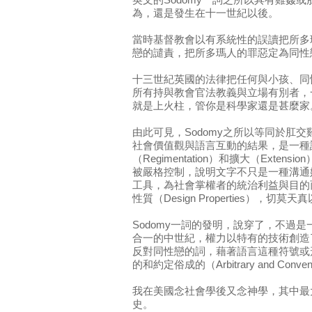
英文的Sodomy一詞之所以具有雞姦
為，還是發生在十一世紀以後。
當時基督教會以有系統性的誤讀把所多
戀的譴責，把所多瑪人的罪惡定為同性
十三世紀英國的法律把任何與小孩、同
所有持與教會官法教義與立場有別者，
就是上火柱，管你是科學家還是甚麼家
由此可見，Sodomy之所以等同於肛
社會價值觀與語言互動的結果，是一種
（Regimentation）和擴大（Exte
被嚴格控制，說明文字不只是一種溝通
工具，為社會掌權者的統治利益與目的
性質（Design Properties），切
Sodomy一詞的發明，說穿了，不過
合一的中世紀，權力以特有的技術創造
反對同性戀的詞，藉著語言這種符號或
的和約定俗成的（Arbitrary and Conv
我在美國念社會學後又念神學，其中最
史。