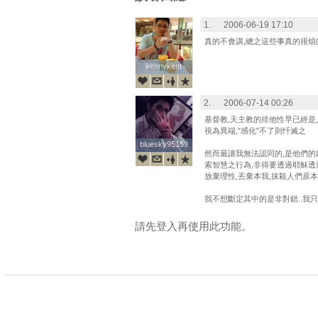
1.
2006-06-19 17:10
真的不會講,總之這些事真的很煩
kennykent
kennykent
2.
2006-07-14 00:26
基督教,天主教的排他性早已經是
視為異端,"感化"不了則忏滅之
bluesky95159
bluesky95159
然而最讓我無法認同的,是他們的
索智慧之行為,非得要透過耶穌透過教
放棄理性,丟棄本我,抹殺人們原本
我不想斷定其中的是非對錯..我只
請先登入再使用此功能。