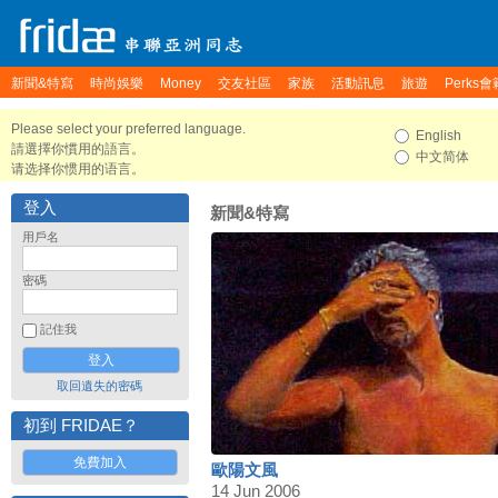
新聞&特寫
時尚娛樂
Money
交友社區
家族
活動訊息
旅遊
Perks會
Please select your preferred language.
English
請選擇你慣用的語言。
中文简体
请选择你惯用的语言。
登入
新聞&特寫
用戶名
密碼
記住我
取回遺失的密碼
初到 FRIDAE？
免費加入
歐陽文風
14 Jun 2006