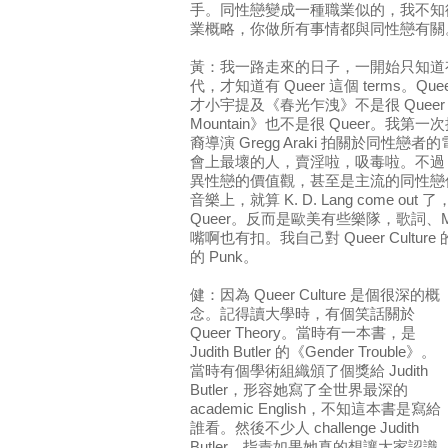
手。同性戀變成一種職業似的，我不知
業概略，你做所有事情都與同性戀有關
黃：我一路走來的日子，一開始只知道有 hom
代，才知道有 Queer 這個 terms。
才小宇提及《春光乍洩》不是很 Queer，
Mountain》也不是很 Queer。我第一次
裔導演 Gregg Araki 拍關於同性
會上最壞的人，賣淫啦，吸毒啦。不過
異性戀的價值觀，甚至是主流的同性戀
音樂上，就算 K. D. Lang come o
Queer。反而是歐美有些樂隊，歌詞、
嘴啊也有扣。我自己對 Queer Culture 
的 Punk。
健：因為 Queer Culture 是個很深的概
念。記得讀大學時，有個笑話關於
Queer Theory。當時有一本書，是
Judith Butler 的《Gender Trouble》。
當時有個學術組織頒了個獎給 Judith
Butler，形容她寫了全世界最深的
academic English，不知這本書是寫給
誰看。然後不少人 challenge Judith
Butler，指責如果她真的想讓大家認識