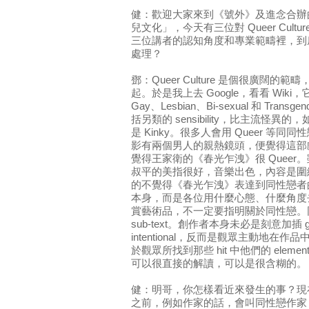
健：歡迎大家來到《號外》及進念合辦
兒文化」，今天有三位對 Queer Cul
三位講者的認知角度和專業範疇裡，到底談 Q
處理？
鄧：Queer Culture 是個很廣闊
起。於是我上去 Google，看看 Wiki，它們說
Gay、Lesbian、Bi-sexual 和 Tran
括另類的 sensibility，比主流怪
是 Kinky。很多人會用 Queer 等
影有兩個男人的親熱鏡頭，便覺得這部戲
覺得王家衛的《春光乍洩》很 Quee
叔平的美指很好，音樂出色，內容是圍
的不覺得《春光乍洩》表達到同性戀者的
本身，而是各位用什麼心態、什麼角度
賞藝術品，不一定要指明關於同性戀。
sub-text。創作者本身未必是刻意加插 ga
intentional，反而是觀眾主動地
於觀眾所找到那些 hit 中他們的 elemen
可以很直接的解讀，可以是很含糊的。
健：明哥，你怎樣看近來發生的事？現
之前，例如作家的話，會叫同性戀作家