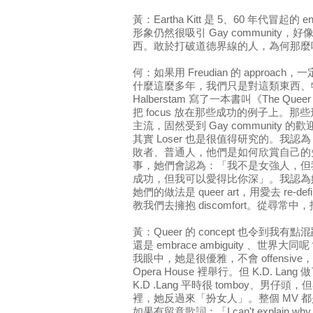
黃：Eartha Kitt 是 5、60 年代冒起的
形象仍然很吸引 Gay community，好像
西。敢於打破道德界線的人，為何那麼吸引 
何：如果用 Freudian 的 appro
什麼這麼多年，我們只是對這類東西、特定
Halberstam 寫了一本書叫《The Queer
把 focus 放在那些成功的例子上。那些形
主流，固然受到 Gay community 的歡迎。但
其實 Loser 也是很值得研究的。我認為，q
敗者、普通人，他們是如何欣賞自己的
事，她們會認為：「我不是女強人，但
成功，但我可以愛得比你深」。我認為
她們的做法是 queer art，用愛去 re-define
教我們去擁抱 discomfort。從尋常
黃：Queer 的 concept 也令到我有點混亂
還是 embrace ambiguity 、世界大同呢？
我眼中，她是很優雅，不會 offensive
Opera House 裡舉行。但 K.D. 
K.D .Lang 平時很 tomboy、男仔頭，但在
裡，她反過來「扮女人」。整個 MV 都是
如果有留意歌詞：「I can't explain why I