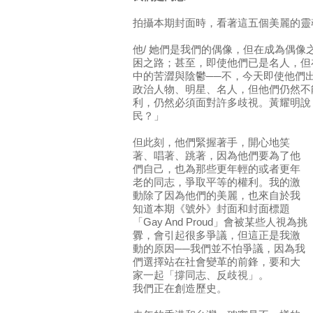
拍攝本期封面時，看著這五個美麗的靈
他/ 她們是我們的偶像，但在成為偶像
困之路；甚至，即使他們已是名人，但
中的苦澀與陰鬱──不，今天即使他們
政治人物、明星、名人，但他們仍然不
利，仍然必須面對許多歧視。黃耀明說
民？」
但此刻，他們緊握著手，開心地笑
著、唱著、跳著，因為他們要為了他
們自己，也為那些更年輕的或者更年
老的同志，爭取平等的權利。我的激
動除了因為他們的美麗，也來自於我
知道本期《號外》封面和封面標題
「Gay And Proud」會被某些人視為挑
釁，會引起很多爭議，但這正是我激
動的原因──我們並不怕爭議，因為我
們選擇站在社會變革的前鋒，要和大
家一起「撐同志、反歧視」。
我們正在創造歷史。