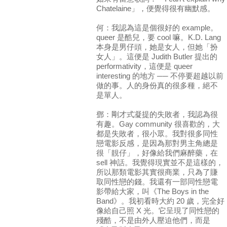
Chatelaine」，便覺得很有幽默感。
何：我認為這是個很好的 example。
queer 是酷兒，要 cool 嘛。K.D. Lang
本身是男仔頭，她是女人，但她「扮
女人」。這便是 Judith Butler 提出的
performativity，這便是 queer
interesting 的地方 ── 不停要超越以前
做的事。人的身份真的很多種，絕不
是單人。
鄧：剛才式凝提的失敗者，我認為很
有趣。Gay community 很喜歡的，大
都是失敗者，很小眾。我對很多同性
戀電影反感，是因為那對男主角總是
很「靚仔」，好像給我們麻醉藥，在
sell 神話。我覺得現實並不是這樣的，
所以那類電影其實很商業，只為了賺
取同性戀的錢。我還有一部同性戀電
影帶給大家，叫《The Boys in the
Band》。我初看時大約 20 歲，完全好
像給自己照 X 光。它呈現了同性戀的
殘酷，不是由外人壓迫他們，而是