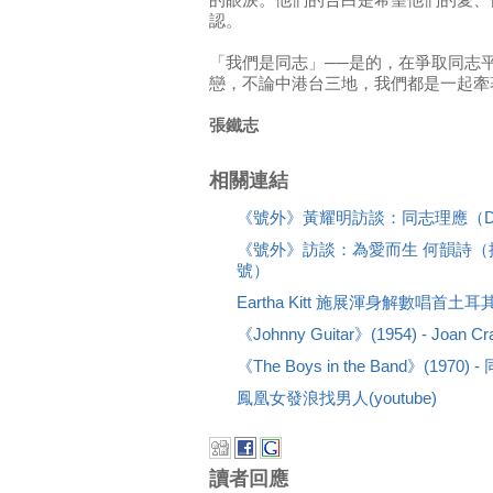
的眼淚。他們的告白是希望他們的愛、
認。
「我們是同志」──是的，在爭取同志
戀，不論中港台三地，我們都是一起牽
張鐵志
相關連結
《號外》黃耀明訪談：同志理應（D
《號外》訪談：為愛而生 何韻詩
號）
Eartha Kitt 施展渾身解數唱首土耳其歌 (
《Johnny Guitar》(1954) - Joan C
《The Boys in the Band》(197
鳳凰女發浪找男人(youtube)
讀者回應