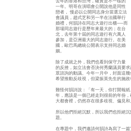
去年的香港和台灣，確實是不一樣的
一年。明哥在演唱會公開說他是同性
戀者， 慢必以公開同志身分當選立法
會議員，趙式芝和另一半在法國舉行
婚禮，何韻詩在同志大遊行出櫃──而
那場同志遊行是歷年來最大的；在台
北，去年第十屆的同志遊行有六萬人
參加，是亞洲最大的同志遊行。在美
國，歐巴馬總統公開表示支持同志婚
姻。
除了成就之外，我們也看到保守力量
的反挫，如立法會否決何秀蘭議員要求
眾諮詢的動議。今年一月中，封面這幾
希望推動反歧視，但梁振英先生的施政
難怪何韻詩說：「有一天，你打開報紙、
年，應該是一個已經走到很前的年份，
大都會裡，仍然存在很多歧視、偏見和
所以他們拒絕沉默，所以我們也拒絕沉
題。
在專題中，我們邀請何韻詩為寫了一篇