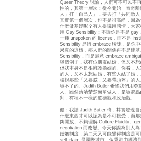
Queer Theory 討論，人們可不可以不再
性的，其第一層次：從今開始「奇奇離
人」打「自己人」，要去打「共同敵人
其實第一個層次，也不是很高尚，因為
什麼做基礎呢？有人提議用感情，大家
用 Gay Sensibility；不論你是不是 
一種 unspoken 的 license，而不是 institu
Sensibility 是指 embrace 
果真的這樣，那人們的關係再不是建基
Sensibility，而是願意 embrace ambi
舉個例子，我有位朋友結婚，但又不想
但我本身不是很擁護婚姻的。你看，人家
的人，又不太想結婚，有些人結了婚，
歧視那些「又要威，又要帶頭盔」的人。要不是
容不了的。Judith Butler 希望
人。雖然清清楚楚簡單做人，是容易點
判，有種不一樣的道德觀和政治觀。
健：我讀 Judith Butler 時，其
什麼東西才可以認為是不可接受，而那
夠開放、不夠理解 Culture Fluidity。gend
negotiation 而改變。今天你認為
婚姻制度，第二天又可能覺得制度是可
self-claim 是國際城市，但香港