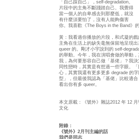
「自己踩自己」，self-degradation。
片段中的主角不斷踐踏自己。我覺得
當一個人的自卑感去到那麼低，就沒
有什麼須要怕了，沒有人能夠傷害
你。我喜歡《The Boys in the B
黃：我看過你播放的片段，和式凝的戲
主角在生活上的缺失毫無保留地呈現出
queer 的。剛才小宇說到的 self-deg
的舉動。今年，我在演唱會做的舉動，
我，為何要形容自己做「基佬」？我決
同性戀時，其實是有想過一些字眼。「
心，其實我還有更多更多 degrade 
型」，但最後我認為「基佬」比較適合
看出你有多 queer。
本文原載：《號外》雜誌2012 年 1
文化
附錄：
《號外》2月刊主編的話
我們是同志