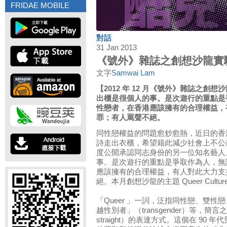
FRIDAE MOBILE
對話
31 Jan 2013
《號外》雜誌之創想沙龍實
文字
Samwai Lam
【2012 年 12 月《號外》雜誌之
出櫃是很個人的事。是次遊行的重點是
性戀者，在香港應該擁有的合理權益，
罪；有人罵聲不絕。
同性戀權益的問題愈炒愈熱，近日的香港
詩走出衣櫃，希望籍此減少社會上不公
度公開承認同志身份的另一位知名藝人
事。是次遊行的重點是爭取作為人，無
應該擁有的合理權益，有人對此大力支
絕。本月創想沙龍的主題 Queer Cul
「Queer 」一詞，泛指同性戀、雙
越性別者」（transgender）等，簡
straight）的表達方式。這個在 90