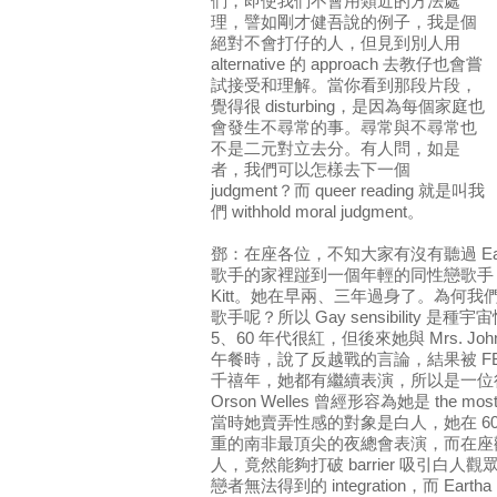
們，即使我們不會用類近的方法處
理，譬如剛才健吾說的例子，我是個
絕對不會打仔的人，但見到別人用
alternative 的 approach 去教仔也會嘗
試接受和理解。當你看到那段片段，
覺得很 disturbing，是因為每個家庭也
會發生不尋常的事。尋常與不尋常也
不是二元對立去分。有人問，如是
者，我們可以怎樣去下一個
judgment？而 queer reading 就是叫我
們 withhold moral judgment。
鄧：在座各位，不知大家有沒有聽過 Eart
歌手的家裡踫到一個年輕的同性戀歌手，並
Kitt。她在早兩、三年過身了。為何我
歌手呢？所以 Gay sensibility 是種宇
5、60 年代很紅，但後來她與 Mrs. J
午餐時，說了反越戰的言論，結果被 FBI
千禧年，她都有繼續表演，所以是一位很傳奇的
Orson Welles 曾經形容為她是 the most exc
當時她賣弄性感的對象是白人，她在 6
重的南非最頂尖的夜總會表演，而在座
人，竟然能夠打破 barrier 吸引白
戀者無法得到的 integration，而 Earth