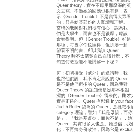
Queer theory，實在不應用那麼深的英
文去寫。不過她的回應也很有趣，表
示《Gender Trouble》不是寫得大眾看
的，只是給某部份的人閱讀和理解。
當時的老師對我們很有信心，認為我
們是大學生，而書也不是很厚，應該
會看得明。但《Gender Trouble》卻是
那種，每隻字你也懂得，但拼湊一起
卻看不明的書。所以我讀 Queer
Theory 時不太清楚自己在讀什麼，不
知道何教授能不能講解一下呢？
何：初初接受《號外》的邀請時，我
也跟他們說，我不肯定我說的 Queer
是不是他們所指的 Queer，因為我對
Queer Theory 的認知便是從那本很艱
澀的《Gender Trouble》得來的。剛
實是正確的。Queer 有那種 in your
Judith Butler 認為的 Queer，是挑
category 理論，譬如「我是母親，而
是」、「我是基督徒，而你不是」，她表
Queer，其實很多人也是。她提倡，
化，不再搞身份政治，因為它是 exclusive