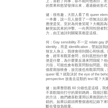
上，喜歡了同事，卻不能向他表白，永
的禁果和慾望發揮出來，通過藝術形式
健：很有趣，大部人看了有 queer el
一本書，說一旦人接受了一些無法以過
應便是笑。至於為何會笑呢？大概因為
解突如其來的沖擊。一向男同性戀者對
力，由王迪詩到關菊英都是這樣。
何：Gay sensibility 不一定 relate
identity，而是 identificatio
辣女人身上，我便會得到開心和快感。
會，經常有觀眾會問，你到底想拍什麼
便是什麼，為什麼要反過來問我呢？他
片段，可能也會有觀眾問類似問題。我
個星期放映會，放完後也有觀眾問我，
queer 呢？就取決於 the eye of the 
perspective 放進去這類的 text 
健：如果整部戲 60 分鐘也是這樣，
不喜歡隨街打仔的屋邨媽媽，我很討厭那種 
的方法，她們總喜歡運用以果推因的方法去証
錯的。如果以鏡頭將整個過程記錄下來
斷在發放負能量。