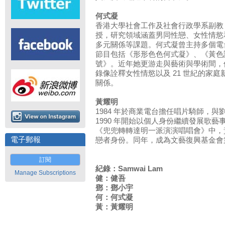
何式凝
香港大學社會工作及社會行政學系副教
授，研究領域涵蓋男同性戀、女性情慾
多元關係等課題。何式凝曾主持多個電
節目包括《形形色色何式凝》、《黃色
號》。近年她更游走與藝術與學術間，
錄像詮釋女性情慾以及 21 世紀的家庭
關係。
黃耀明
1984 年於商業電台擔任唱片騎師，
1990 年開始以個人身份繼續發展歌藝事業
《兜兜轉轉達明一派演演唱唱會》中，
電子郵報
戀者身份。同年，成為文藝復興基金會
訂閱
紀錄：Samwai Lam
Manage Subscriptions
健：健吾
鄧：鄧小宇
何：何式凝
黃：黃耀明