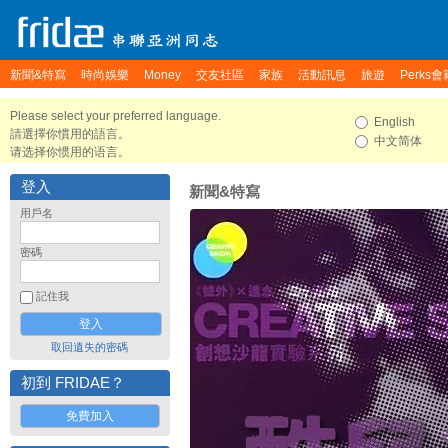
新聞&特寫
時尚娛樂
Money
交友社區
家族
活動訊息
旅遊
Perks會
Please select your preferred language.
English
請選擇你慣用的語言。
中文简体
请选择你惯用的语言。
登入
新聞&特寫
用戶名
密碼
記住我
取回遺失的密碼
初到 FRIDAE？
免費加入