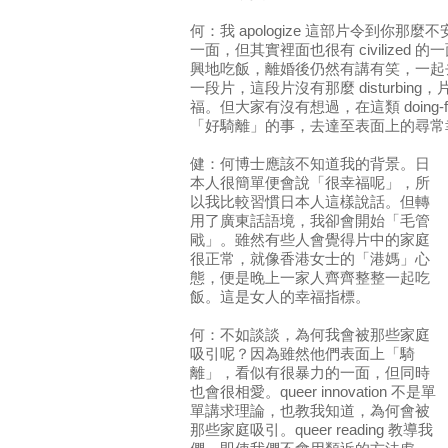
何：我 apologize 這部片令到你
一面，但其實裡面也很有 civilized
興地吃飯，離婚後仍然有講有笑，一起
一段片，這段片沒有那麼 disturbin
福。但大家有沒有想過，在這類 doing-
「好騎離」的事，去達至表面上的尋常
健：何博士應該不知道我的背景。日
本人很簡單便會說「很幸福呢」，所
以我比較習慣日本人這樣說話。但轉
用了廣東話語境，我卻會開始「毛管
戙」。雖然有些人會覺得片中的家庭
很正常，就像香港女士的「港媽」心
態，便是晚上一家人齊齊整整一起吃
飯。這是女人的幸福指標。
何：不如談談，為何我會被那些家庭
吸引呢？因為雖然他們表面上「騎
離」，看似有很暴力的一面，但同時
也會很相愛。queer innovation 不是單
單講求理論，也教我知道，為何會被
那些家庭吸引。queer reading 教導我