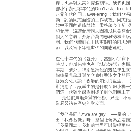
程，也是對未來的燦爛期許。我們也回
鄧小宇寫七零年代的Don’t ask, don't
八零年代的同志awakening ；我們
動、討論同志面臨的工作歧視、同志婚
體中不同的邊緣群體。秉持著今年新《
和台灣，邀請台灣同志團體成員書寫台
個人的意義，介紹台灣同志雜誌和出版
團。我們也讀到在中國更艱難的同志運
節，以及當下年輕世代的同志運動。
在七十年代的《號外》，當鄧小宇寫下「
時期，也斯先生也有「城市詩話」專欄
本期「號外」特別邀請他的幾位學生來
個總是帶著謙遜笑容肩扛香港文化的巨
香港文化人談「香港的消失與重生」，
斯消逝了，該重生的是什麼？鄧小樺一
們這一代確乎感覺到擔子到他們頭上了
──是他們責無旁貸的任務。只是，不
政府又站在歷史的對立面。
「我們是同志/“we are gay’」─
出「我係基佬」時，整個社會為之震撼
「我是同志，我相信世界可以變得更好