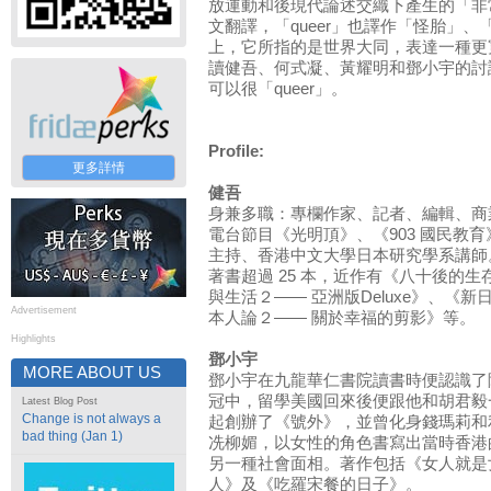
放運動和後現代論述交織下產生的「非
文翻譯，「queer」也譯作「怪胎」
上，它所指的是世界大同，表達一種更
讀健吾、何式凝、黃耀明和鄧小宇的討
可以很「queer」。
Profile:
更多詳情
健吾
身兼多職：專欄作家、記者、編輯、商
電台節目《光明頂》、《903 國民教育
主持、香港中文大學日本研究學系講師
著書超過 25 本，近作有《八十後的生
與生活２—— 亞洲版Deluxe》、《新
Advertisement
本人論２—— 關於幸福的剪影》等。
Highlights
鄧小宇
MORE ABOUT US
鄧小宇在九龍華仁書院讀書時便認識了
冠中，留學美國回來後便跟他和胡君毅
Latest Blog Post
Change is not always a
起創辦了《號外》，並曾化身錢瑪莉和
bad thing (Jan 1)
冼柳媚，以女性的角色書寫出當時香港
另一種社會面相。著作包括《女人就是
人》及《吃羅宋餐的日子》。