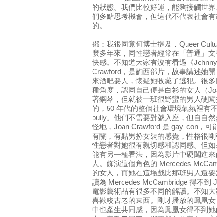
的狀態。我們比較好運，能夠接觸世界
們多點思考機會，但這代不代表社會有
的。
鄧：我很同意何博士提及，Queer Cultur
麼多年來，同性戀者經常在「普通」文
快感。不知道大家有沒有看過《Johnny G
Crawford，是齣西部片，故事講述
來酒吧要人，懷疑她收藏了逃犯。很多
種角度，認同自己便是白衫的女人（Joan Cr
著鋼琴，但就被一班很野蠻的男人硬闖打擾
的，50 年代的整個社會環境氣氛裡有
bully。他們不需要對號入座，但自
怪地，Joan Crawford 是 gay icon
有關，有點男扮女裝的感覺，性格很剛
性戀者對她很有親切感和認同感。但如
能有另一種看法，因為影片中硬闖進來
人。飾演這個角色的 Mercedes McCam
的女人，而她在這場戲比那班男人還要
讀為 Mercedes McCambridge 得不到
電影藝術品有很多不同的解讀。不知大家同不同
喜歡較古老的東西。剛才播放的鳳凰女，我
中也產生共同感，因為鳳凰女得不到她