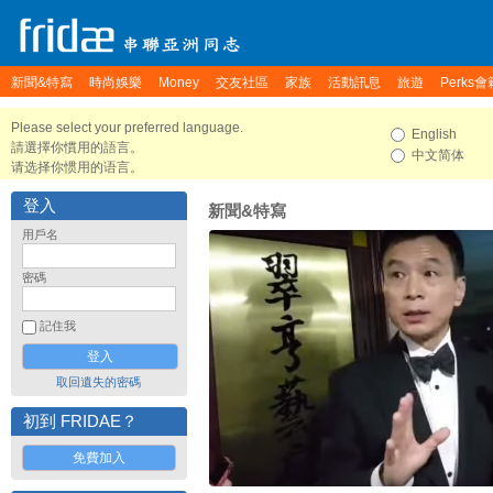
新聞&特寫
時尚娛樂
Money
交友社區
家族
活動訊息
旅遊
Perks會
Please select your preferred language.
English
請選擇你慣用的語言。
中文简体
请选择你惯用的语言。
登入
新聞&特寫
用戶名
密碼
記住我
取回遺失的密碼
初到 FRIDAE？
免費加入