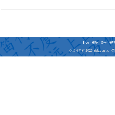
Blog
-
關於
-
廣告
-
招
© 版權所有 2026 fridae.a