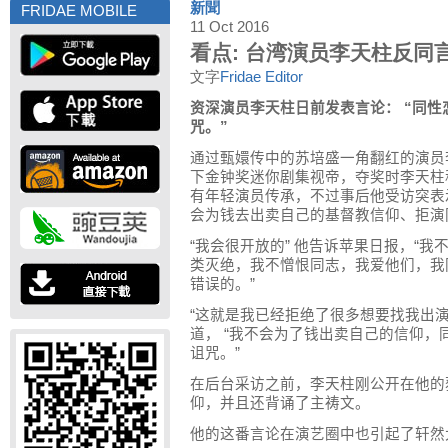
新聞
FRIDAE MOBILE
11 Oct 2016
看点: 台湾演员李天柱反同
文字
Fridae Editor
资深演员李天柱日前发表言论： “同
咒。”
通过甄嬛传中的苏培盛一角翻红的演员
下金钟奖迷你剧集视帝，夺奖时李天柱
有年轻演员传承，不过事后他受访突表
会为钱去出卖自己的基督教信仰、拒演
“我会很开放的” 他告诉苹果日报，“
类灭绝，我不憎恨同志，我爱他们，我
错误的。”
“这就是我已经拒绝了很多想要找我出演
道， “我不会为了钱出卖自己的信仰
诅咒。”
在后台采访之前，李天柱刚公开在他的
仰，并且还背诵了主祷文。
他的这番言论在演艺圈中也引起了轩然