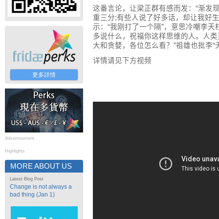
这番言论，让梁正群有感而发：“渐发
重三分
;
有些人说了好多话，却让我好生
示：“我刚打了一个隔”，意思冷嘲李天
多说什么，祝福你这样思维的人。人类
大和贪婪，各位怎么看？”祖雄也批李“
详情请见下方视频
更多詳情
Advertisement
Highlights
MORE ABOUT US
Latest Blog Post
Change is not always a
bad thing (Jan 1)