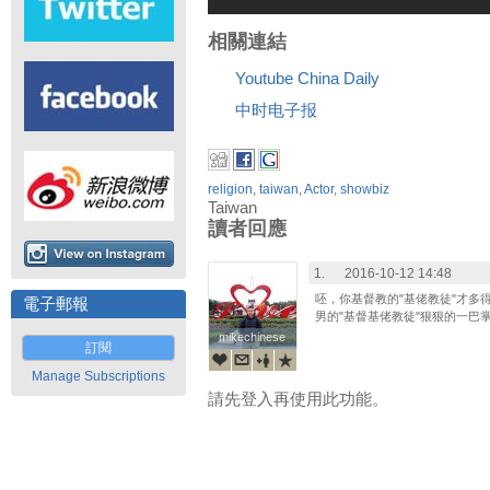
相關連結
Youtube China Daily
中时电子报
religion
,
taiwan
,
Actor
,
showbiz
Taiwan
讀者回應
1.
2016-10-12 14:48
呸，你基督教的"基佬教徒"才多
電子郵報
男的"基督基佬教徒"狠狠的一巴
mikechinese
mikechinese
訂閱
Manage Subscriptions
請先登入再使用此功能。