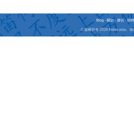
Blog
-
關於
-
廣告
-
招
© 版權所有 2026 fridae.a