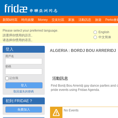
新聞&特寫
時尚娛樂
Money
交友社區
家族
活動訊息
旅遊
Perks會
Please select your preferred language.
English
請選擇你慣用的語言。
中文简体
请选择你惯用的语言。
登入
ALGERIA
:
BORDJ BOU ARRERIDJ
用戶名
密碼
活動訊息
記住我
Find Bordj Bou Arreridj gay dance parties and o
pride events using Fridae Agenda.
取回遺失的密碼
初到 FRIDAE？
免費加入
No Events