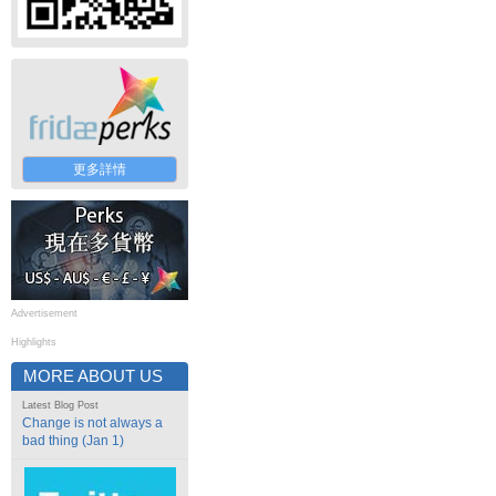
更多詳情
Advertisement
Highlights
MORE ABOUT US
Latest Blog Post
Change is not always a
bad thing (Jan 1)