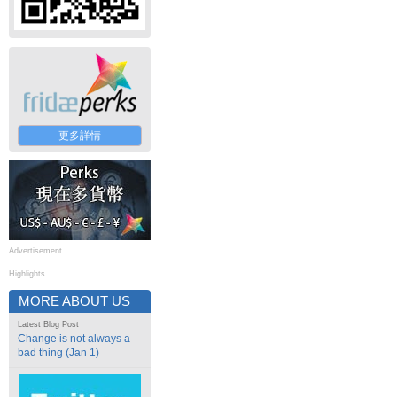
更多詳情
Advertisement
Highlights
MORE ABOUT US
Latest Blog Post
Change is not always a
bad thing (Jan 1)