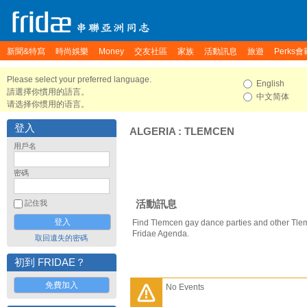
新聞&特寫
時尚娛樂
Money
交友社區
家族
活動訊息
旅遊
Perks會
Please select your preferred language.
English
請選擇你慣用的語言。
中文简体
请选择你惯用的语言。
登入
ALGERIA
:
TLEMCEN
用戶名
密碼
活動訊息
記住我
Find Tlemcen gay dance parties and other Tle
Fridae Agenda.
取回遺失的密碼
初到 FRIDAE？
免費加入
No Events