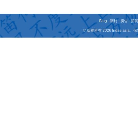
Blog
-
關於
-
廣告
-
招
© 版權所有 2026 fridae.a