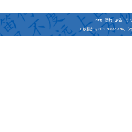
Blog
-
關於
-
廣告
-
招
© 版權所有 2026 fridae.a