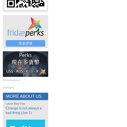
更多詳情
Advertisement
Highlights
MORE ABOUT US
Latest Blog Post
Change is not always a
bad thing (Jan 1)