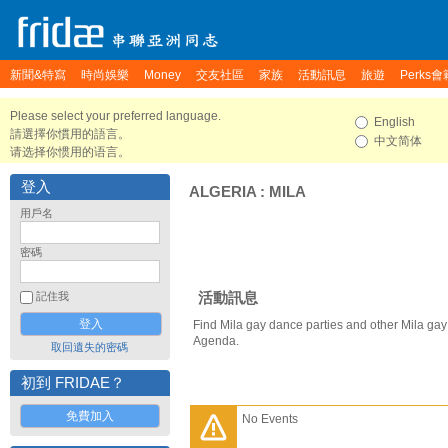
新聞&特寫
時尚娛樂
Money
交友社區
家族
活動訊息
旅遊
Perks會
Please select your preferred language.
English
請選擇你慣用的語言。
中文简体
请选择你惯用的语言。
登入
ALGERIA
:
MILA
用戶名
密碼
活動訊息
記住我
Find Mila gay dance parties and other Mila gay
Agenda.
取回遺失的密碼
初到 FRIDAE？
免費加入
No Events