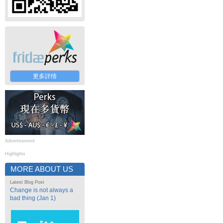
更多詳情
Advertisement
Highlights
MORE ABOUT US
Latest Blog Post
Change is not always a
bad thing (Jan 1)