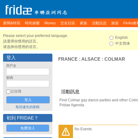
新聞&特寫
時尚娛樂
Money
交友社區
家族
活動訊息
旅遊
Perks會
Please select your preferred language.
English
請選擇你慣用的語言。
中文简体
请选择你惯用的语言。
登入
FRANCE
:
ALSACE
:
COLMAR
用戶名
密碼
活動訊息
記住我
Find Colmar gay dance parties and other Colma
Fridae Agenda.
取回遺失的密碼
初到 FRIDAE？
免費加入
No Events