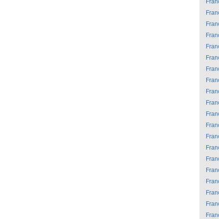
Fran
Fran
Fran
Fran
Fran
Fran
Fran
Fran
Fran
Fran
Fran
Fran
Fran
Fran
Fran
Fran
Fran
Fran
Fran
Fran