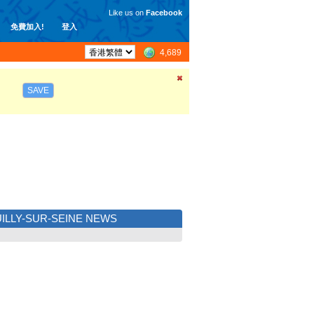
Like us on
Facebook
免費加入!
登入
4,689
SAVE
ILLY-SUR-SEINE NEWS