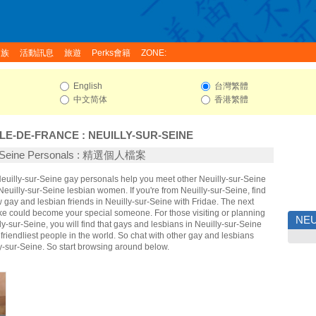
家族
活動訊息
旅遊
Perks會籍
ZONE:
English
台灣繁體
中文简体
香港繁體
ILE-DE-FRANCE
:
NEUILLY-SUR-SEINE
ur-Seine Personals : 精選個人檔案
Neuilly-sur-Seine gay personals help you meet other Neuilly-sur-Seine
uilly-sur-Seine lesbian women. If you're from Neuilly-sur-Seine, find
gay and lesbian friends in Neuilly-sur-Seine with Fridae. The next
ke could become your special someone. For those visiting or planning
NEU
illy-sur-Seine, you will find that gays and lesbians in Neuilly-sur-Seine
 friendliest people in the world. So chat with other gay and lesbians
y-sur-Seine. So start browsing around below.