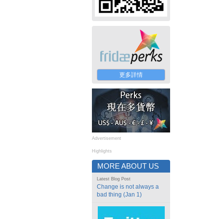
更多詳情
Advertisement
Highlights
MORE ABOUT US
Latest Blog Post
Change is not always a
bad thing (Jan 1)