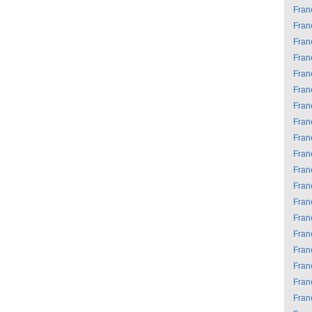
Fran
Fran
Fran
Fran
Fran
Fran
Fran
Fran
Fran
Fran
Fran
Fran
Fran
Fran
Fran
Fran
Fran
Fran
Fran