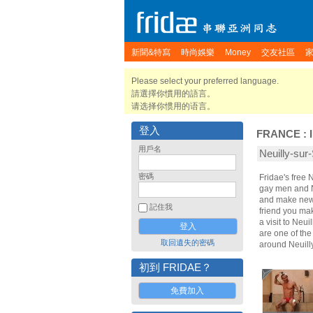
新聞&特寫
時尚娛樂
Money
交友社區
Please select your preferred language.
請選擇你慣用的語言。
请选择你惯用的语言。
登入
FRANCE
:
用戶名
Neuilly-s
密碼
Fridae's free 
gay men and Ne
and make new 
記住我
friend you ma
a visit to Neu
are one of the
取回遺失的密碼
around Neuill
初到 FRIDAE？
免費加入