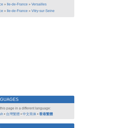
ce
»
Ile-de-France
»
Versailles
ce
»
Ile-de-France
»
Vitry-sur-Seine
NGUAGES
this page in a different language:
sh
•
台灣繁體
•
中文简体
•
香港繁體
好