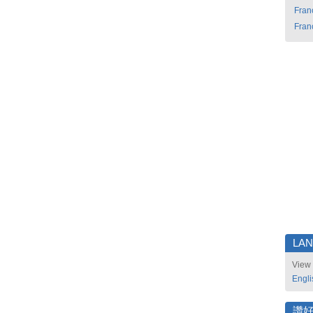
Fran
Fran
LA
View 
Engli
讚