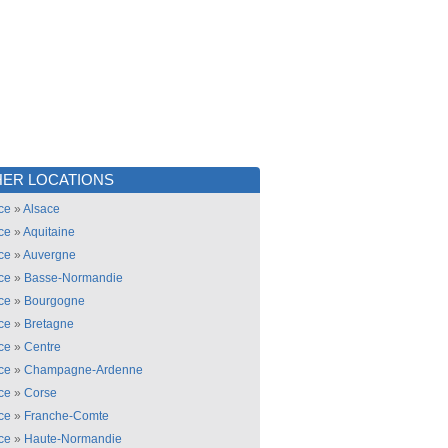
ER LOCATIONS
ce
»
Alsace
ce
»
Aquitaine
ce
»
Auvergne
ce
»
Basse-Normandie
ce
»
Bourgogne
ce
»
Bretagne
ce
»
Centre
ce
»
Champagne-Ardenne
ce
»
Corse
ce
»
Franche-Comte
ce
»
Haute-Normandie