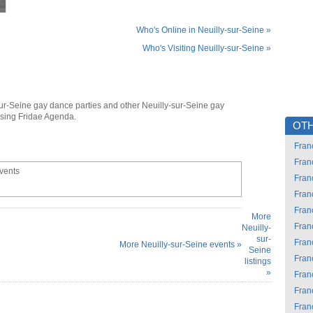
Who's Online in Neuilly-sur-Seine »
Who's Visiting Neuilly-sur-Seine »
sur-Seine gay dance parties and other Neuilly-sur-Seine gay
using Fridae Agenda.
OTH
Fran
Fran
vents
Fran
Fran
Fran
More
Fran
Neuilly-
sur-
Fran
More Neuilly-sur-Seine events »
Seine
Fran
listings
»
Fran
Fran
Fran