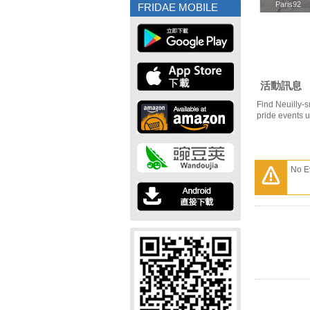
Paris92
Paris92
FRIDAE MOBILE
活動訊息
Find Neuilly-
pride events 
No E