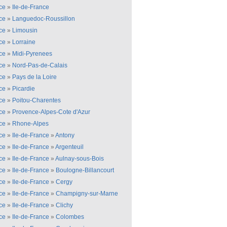
ce
»
Ile-de-France
ce
»
Languedoc-Roussillon
ce
»
Limousin
ce
»
Lorraine
ce
»
Midi-Pyrenees
ce
»
Nord-Pas-de-Calais
ce
»
Pays de la Loire
ce
»
Picardie
ce
»
Poitou-Charentes
ce
»
Provence-Alpes-Cote d'Azur
ce
»
Rhone-Alpes
ce
»
Ile-de-France
»
Antony
ce
»
Ile-de-France
»
Argenteuil
ce
»
Ile-de-France
»
Aulnay-sous-Bois
ce
»
Ile-de-France
»
Boulogne-Billancourt
ce
»
Ile-de-France
»
Cergy
ce
»
Ile-de-France
»
Champigny-sur-Marne
ce
»
Ile-de-France
»
Clichy
ce
»
Ile-de-France
»
Colombes