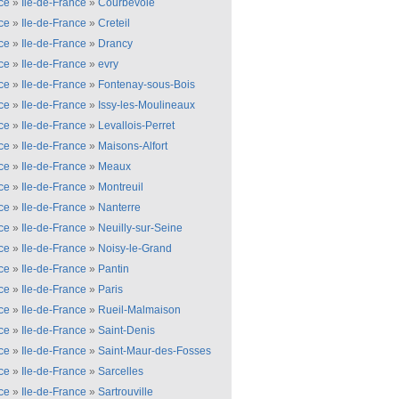
ce
»
Ile-de-France
»
Courbevoie
ce
»
Ile-de-France
»
Creteil
ce
»
Ile-de-France
»
Drancy
ce
»
Ile-de-France
»
evry
ce
»
Ile-de-France
»
Fontenay-sous-Bois
ce
»
Ile-de-France
»
Issy-les-Moulineaux
ce
»
Ile-de-France
»
Levallois-Perret
ce
»
Ile-de-France
»
Maisons-Alfort
ce
»
Ile-de-France
»
Meaux
ce
»
Ile-de-France
»
Montreuil
ce
»
Ile-de-France
»
Nanterre
ce
»
Ile-de-France
»
Neuilly-sur-Seine
ce
»
Ile-de-France
»
Noisy-le-Grand
ce
»
Ile-de-France
»
Pantin
ce
»
Ile-de-France
»
Paris
ce
»
Ile-de-France
»
Rueil-Malmaison
ce
»
Ile-de-France
»
Saint-Denis
ce
»
Ile-de-France
»
Saint-Maur-des-Fosses
ce
»
Ile-de-France
»
Sarcelles
ce
»
Ile-de-France
»
Sartrouville