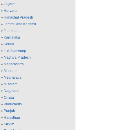
»
Gujarat
»
Haryana
»
Himachal Pradesh
»
Jammu and Kashmir
»
Jharkhand
»
Karnataka
»
Kerala
»
Lakshadweep
»
Madhya Pradesh
»
Maharashtra
»
Manipur
»
Meghalaya
»
Mizoram
»
Nagaland
»
Orissa
»
Puducherry
»
Punjab
»
Rajasthan
»
Sikkim