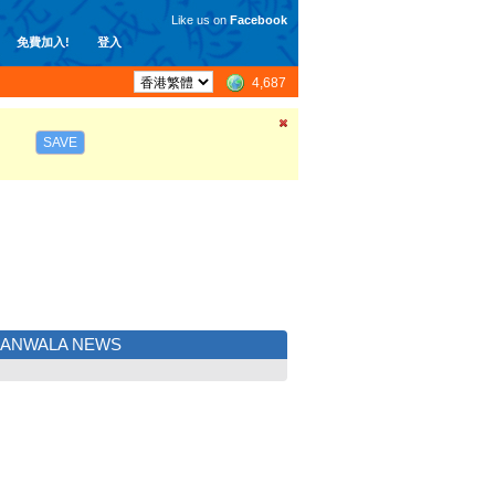
Like us on
Facebook
免費加入!
登入
4,687
SAVE
RANWALA NEWS