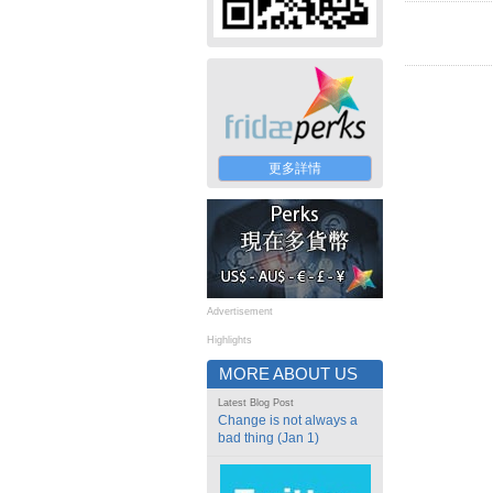
更多詳情
Advertisement
Highlights
MORE ABOUT US
Latest Blog Post
Change is not always a
bad thing (Jan 1)