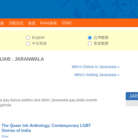
家族
活動訊息
旅遊
Perks會籍
ZONE:
English
台灣繁體
中文简体
香港繁體
NJAB
:
JARANWALA
Who's Online in Jaranwala »
Who's Visiting Jaranwala »
JA
a gay dance parties and other Jaranwala gay pride events
Agenda.
The Queer Ink Anthology: Contemporary LGBT
Stories of India
Other