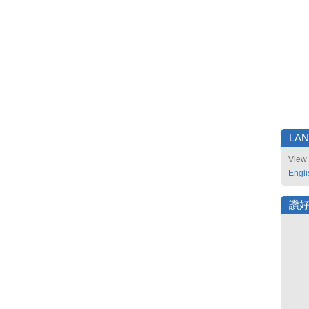
LA
View 
Engli
讚