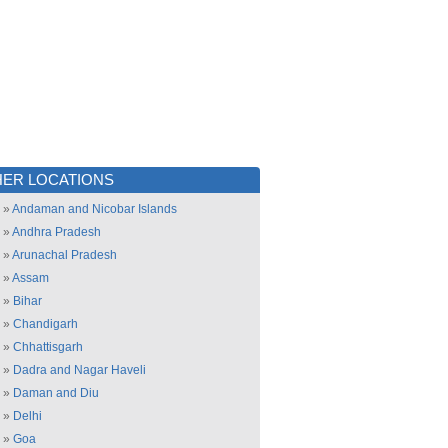
ER LOCATIONS
»
Andaman and Nicobar Islands
»
Andhra Pradesh
»
Arunachal Pradesh
»
Assam
»
Bihar
»
Chandigarh
»
Chhattisgarh
»
Dadra and Nagar Haveli
»
Daman and Diu
»
Delhi
»
Goa