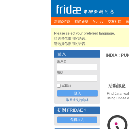
新聞&特寫
時尚娛樂
Money
交友社區
Please select your preferred language.
請選擇你慣用的語言。
请选择你惯用的语言。
登入
INDIA
:
PU
用戶名
密碼
活動訊息
記住我
Find Jaranwal
using Fridae 
取回遺失的密碼
初到 FRIDAE？
免費加入