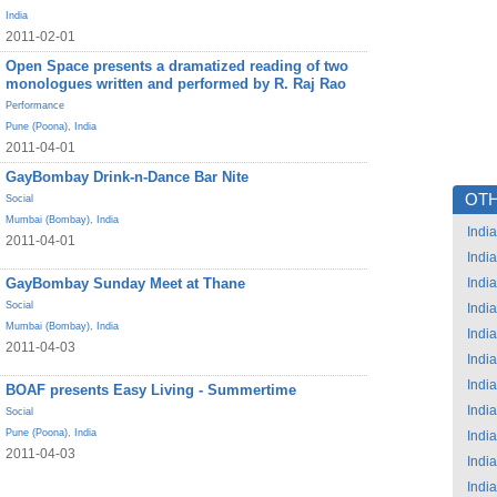
India
2011-02-01
Open Space presents a dramatized reading of two
monologues written and performed by R. Raj Rao
Performance
Pune (Poona)
,
India
2011-04-01
GayBombay Drink-n-Dance Bar Nite
OTH
Social
Mumbai (Bombay)
,
India
India
2011-04-01
India
GayBombay Sunday Meet at Thane
India
Social
India
Mumbai (Bombay)
,
India
India
2011-04-03
India
India
BOAF presents Easy Living - Summertime
India
Social
Pune (Poona)
,
India
India
2011-04-03
India
India