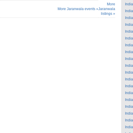
More
India
More Jaranwala events »
Jaranwala
India
listings »
India
India
India
India
India
India
India
India
India
India
India
India
India
India
India
India
India