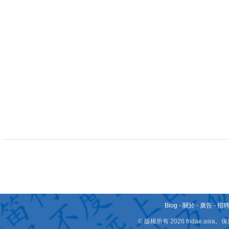
Blog
-
關於
-
廣告
-
招
© 版權所有 2026 fridae.a