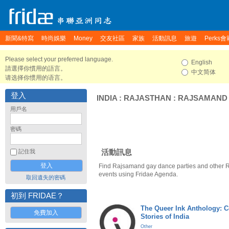
新聞&特寫
時尚娛樂
Money
交友社區
家族
活動訊息
旅遊
Perks會
Please select your preferred language.
English
請選擇你慣用的語言。
中文简体
请选择你惯用的语言。
登入
INDIA
:
RAJASTHAN
:
RAJSAMAND
用戶名
密碼
活動訊息
記住我
Find Rajsamand gay dance parties and other 
events using Fridae Agenda.
取回遺失的密碼
初到 FRIDAE？
The Queer Ink Anthology: 
免費加入
Stories of India
Other