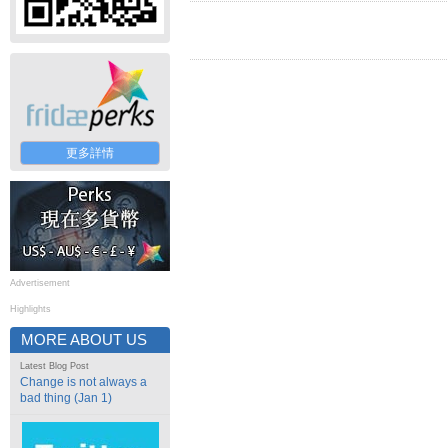
更多詳情
Advertisement
Highlights
MORE ABOUT US
Latest Blog Post
Change is not always a
bad thing (Jan 1)