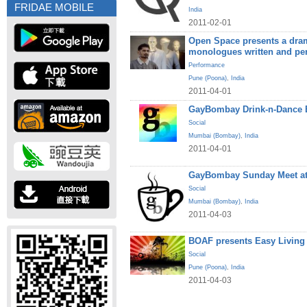
FRIDAE MOBILE
India
2011-02-01
Open Space presents a dram
monologues written and pe
Performance
Pune (Poona)
,
India
2011-04-01
GayBombay Drink-n-Dance B
Social
Mumbai (Bombay)
,
India
2011-04-01
GayBombay Sunday Meet at
Social
Mumbai (Bombay)
,
India
2011-04-03
BOAF presents Easy Living
Social
Pune (Poona)
,
India
2011-04-03