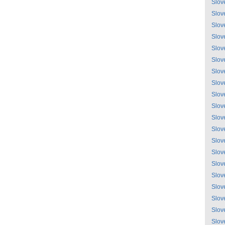
Slov
Slov
Slov
Slov
Slov
Slov
Slov
Slov
Slov
Slov
Slov
Slov
Slov
Slov
Slov
Slov
Slov
Slov
Slov
Slov