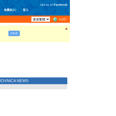
Like us on
Facebook
免費加入!
登入
4,657
SAVE
ROVNICA NEWS