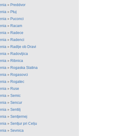
enia
»
Preddvor
enia
»
Ptuj
enia
»
Puconci
enia
»
Racam
enia
»
Radece
enia
»
Radenci
enia
»
Radlje ob Dravi
enia
»
Radovljica
enia
»
Ribnica
enia
»
Rogaska Slatina
enia
»
Rogasovci
enia
»
Rogatec
enia
»
Ruse
enia
»
Semic
enia
»
Sencur
enia
»
Sentilj
enia
»
Sentjernej
enia
»
Sentjur pri Celju
enia
»
Sevnica