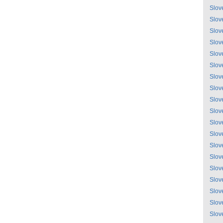
Slov
Slov
Slov
Slov
Slov
Slov
Slov
Slov
Slov
Slov
Slov
Slov
Slov
Slov
Slov
Slov
Slov
Slov
Slov