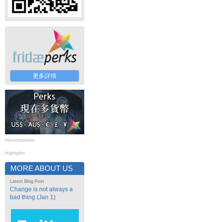
更多詳情
Advertisement
Highlights
MORE ABOUT US
Latest Blog Post
Change is not always a
bad thing (Jan 1)