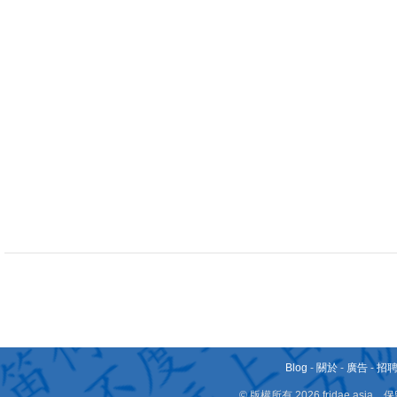
Blog
-
關於
-
廣告
-
招
© 版權所有 2026 fridae.a