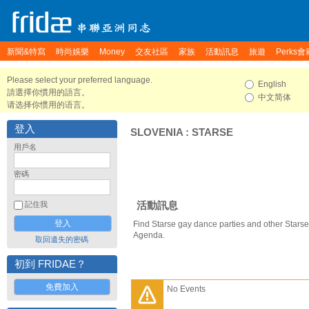
新聞&特寫
時尚娛樂
Money
交友社區
家族
活動訊息
旅遊
Perks會
Please select your preferred language.
English
請選擇你慣用的語言。
中文简体
请选择你惯用的语言。
登入
SLOVENIA
:
STARSE
用戶名
密碼
活動訊息
記住我
Find Starse gay dance parties and other Starse
Agenda.
取回遺失的密碼
初到 FRIDAE？
免費加入
No Events