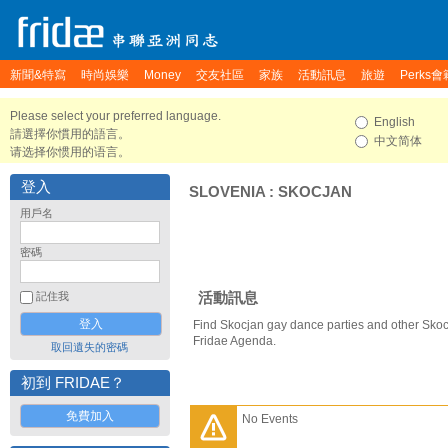
新聞&特寫
時尚娛樂
Money
交友社區
家族
活動訊息
旅遊
Perks會
Please select your preferred language.
English
請選擇你慣用的語言。
中文简体
请选择你惯用的语言。
登入
SLOVENIA
:
SKOCJAN
用戶名
密碼
活動訊息
記住我
Find Skocjan gay dance parties and other Skoc
Fridae Agenda.
取回遺失的密碼
初到 FRIDAE？
免費加入
No Events