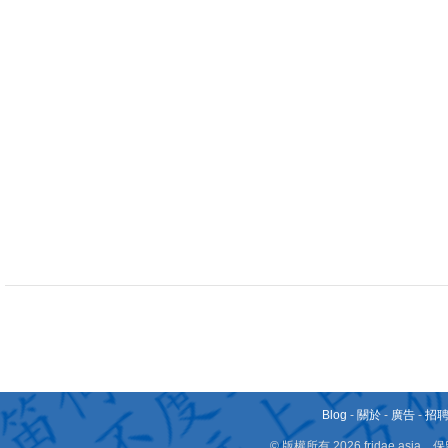
Blog
-
關於
-
廣告
-
招
© 版權所有 2026 fridae.a