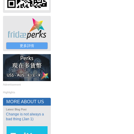
更多詳情
Advertisement
Highlights
MORE ABOUT US
Latest Blog Post
Change is not always a
bad thing (Jan 1)